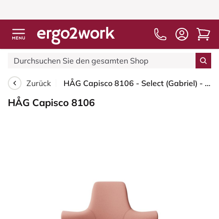
Zurück
HÅG Capisco 8106 - Select (Gabriel) - Wolle / Polyamid - SC64213 - Light blush - Weiß - 200 mm (Sitzhöhe 46-64cm) - Harte Rollen für weiche Böden
HÅG Capisco 8106