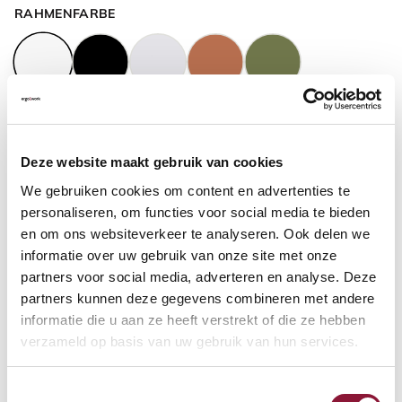
RAHMENFARBE
GASFEDERHÖHE
?
Deze website maakt gebruik van cookies
We gebruiken cookies om content en advertenties te
BODENKONTAKT
?
personaliseren, om functies voor social media te bieden
en om ons websiteverkeer te analyseren. Ook delen we
informatie over uw gebruik van onze site met onze
partners voor social media, adverteren en analyse. Deze
partners kunnen deze gegevens combineren met andere
FUSSRING
?
informatie die u aan ze heeft verstrekt of die ze hebben
verzameld op basis van uw gebruik van hun services.
Toestemmingsselectie
FUSSRING AUS POLIERTEM ALUMINIUM
?