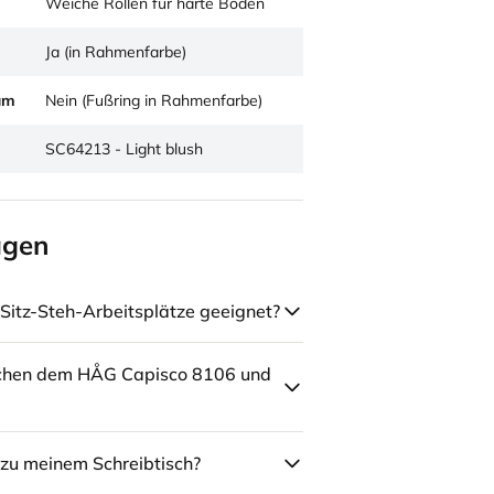
Weiche Rollen für harte Böden
Ja (in Rahmenfarbe)
um
Nein (Fußring in Rahmenfarbe)
SC64213 - Light blush
agen
Sitz-Steh-Arbeitsplätze geeignet?
schen dem HÅG Capisco 8106 und
zu meinem Schreibtisch?