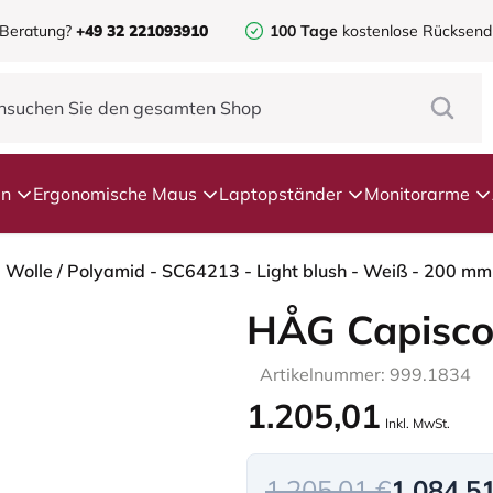
 Beratung?
+49 32 221093910
100 Tage
kostenlose Rücksen
en
Ergonomische Maus
Laptopständer
Monitorarme
- Wolle / Polyamid - SC64213 - Light blush - Weiß - 200 mm
HÅG Capisco
Artikelnummer: 999.1834
1.205,01
Inkl. MwSt.
1.205,01 €
1.084,5