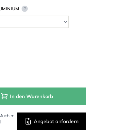
UMINIUM
?
In den Warenkorb
 Machen
Angebot anfordern
d