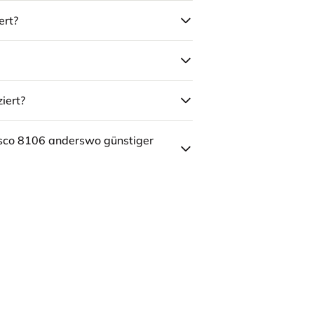
ert?
iert?
sco 8106 anderswo günstiger