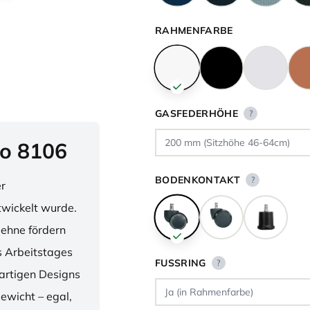
RAHMENFARBE
GASFEDERHÖHE
?
o 8106
BODENKONTAKT
?
er
twickelt wurde.
lehne fördern
 Arbeitstages
FUSSRING
?
artigen Designs
ewicht – egal,