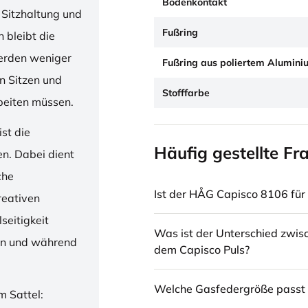
Bodenkontakt
 Sitzhaltung und
Fußring
 bleibt die
erden weniger
Fußring aus poliertem Alumini
en Sitzen und
Stofffarbe
beiten müssen.
st die
Häufig gestellte Fr
en. Dabei dient
che
Ist der HÅG Capisco 8106 für 
reativen
seitigkeit
Was ist der Unterschied zwi
ren und während
dem Capisco Puls?
Welche Gasfedergröße passt 
m Sattel: