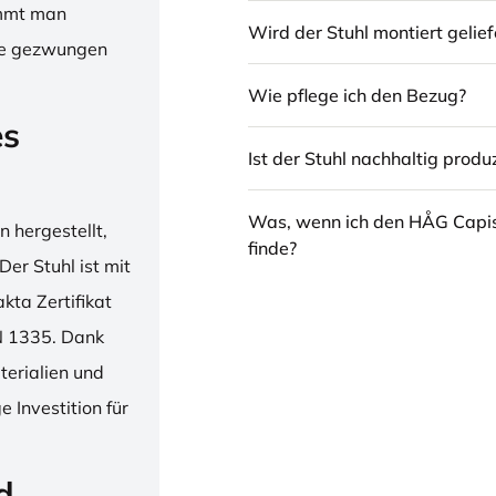
immt man
Wird der Stuhl montiert gelief
hne gezwungen
Wie pflege ich den Bezug?
es
Ist der Stuhl nachhaltig produz
Was, wenn ich den HÅG Capi
 hergestellt,
finde?
er Stuhl ist mit
ta Zertifikat
N 1335. Dank
erialien und
 Investition für
d