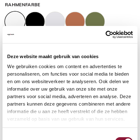
RAHMENFARBE
GASFEDERHÖHE
?
Deze website maakt gebruik van cookies
We gebruiken cookies om content en advertenties te
BODENKONTAKT
?
personaliseren, om functies voor social media te bieden
en om ons websiteverkeer te analyseren. Ook delen we
informatie over uw gebruik van onze site met onze
partners voor social media, adverteren en analyse. Deze
partners kunnen deze gegevens combineren met andere
FUSSRING
?
informatie die u aan ze heeft verstrekt of die ze hebben
verzameld op basis van uw gebruik van hun services.
Toestemmingsselectie
FUSSRING AUS POLIERTEM ALUMINIUM
?