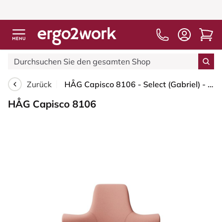
Zurück
HÅG Capisco 8106 - Select (Gabriel) - Wolle / Polyamid - SC64213 - Light blush - Weiß - 265 mm (Sitzhöhe 53-79cm) - Harte Rollen für weiche Böden
HÅG Capisco 8106