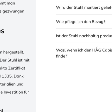
immt man
Wird der Stuhl montiert gelief
hne gezwungen
Wie pflege ich den Bezug?
es
Ist der Stuhl nachhaltig produz
Was, wenn ich den HÅG Capi
 hergestellt,
finde?
er Stuhl ist mit
ta Zertifikat
N 1335. Dank
erialien und
 Investition für
d