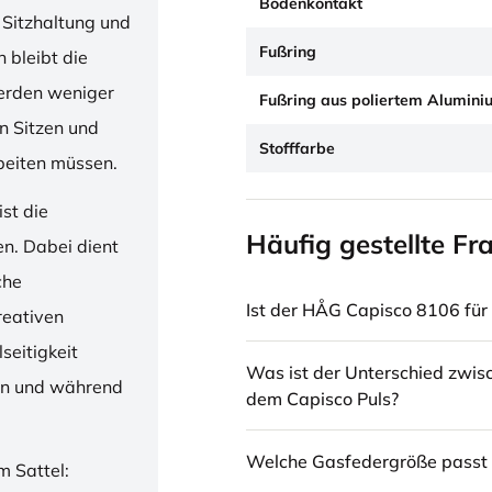
Bodenkontakt
 Sitzhaltung und
Fußring
 bleibt die
erden weniger
Fußring aus poliertem Alumini
en Sitzen und
Stofffarbe
beiten müssen.
st die
Häufig gestellte Fr
en. Dabei dient
che
Ist der HÅG Capisco 8106 für 
reativen
seitigkeit
Was ist der Unterschied zwi
ren und während
dem Capisco Puls?
Welche Gasfedergröße passt 
m Sattel: