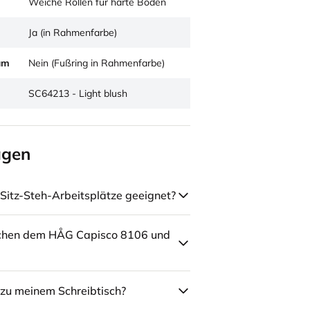
Weiche Rollen für harte Böden
Ja (in Rahmenfarbe)
um
Nein (Fußring in Rahmenfarbe)
SC64213 - Light blush
agen
Sitz-Steh-Arbeitsplätze geeignet?
schen dem HÅG Capisco 8106 und
zu meinem Schreibtisch?