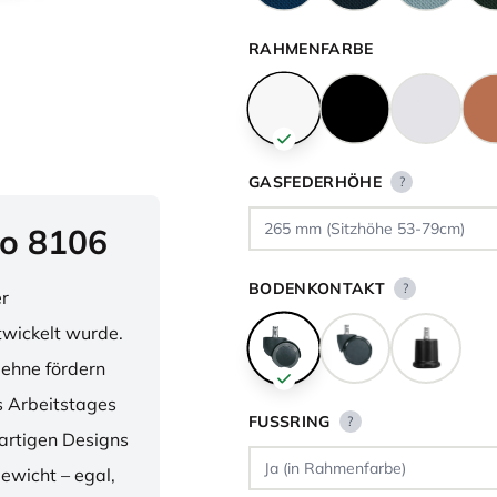
RAHMENFARBE
GASFEDERHÖHE
?
o 8106
BODENKONTAKT
?
er
twickelt wurde.
lehne fördern
 Arbeitstages
FUSSRING
?
artigen Designs
ewicht – egal,