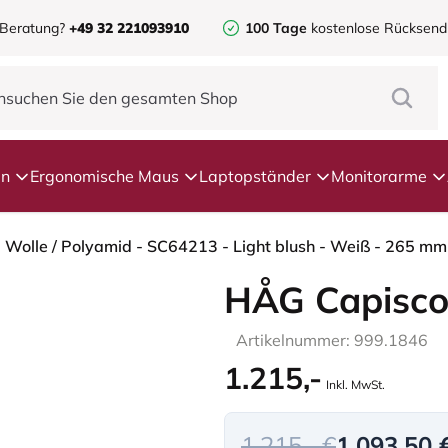
 Beratung?
+49 32 221093910
100 Tage
kostenlose Rücksen
en
Ergonomische Maus
Laptopständer
Monitorarme
- Wolle / Polyamid - SC64213 - Light blush - Weiß - 265 mm
HÅG Capisco
Artikelnummer: 999.1846
1.215,-
Inkl. MwSt.
1.215,- €
1.093,50 