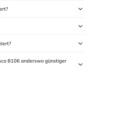
ert?
iert?
sco 8106 anderswo günstiger