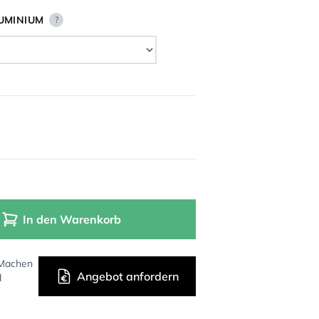
UMINIUM
?
In den Warenkorb
 Machen
Angebot anfordern
d