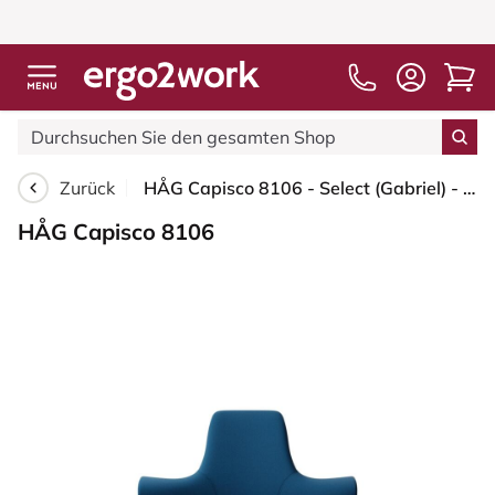
Zurück
HÅG Capisco 8106 - Select (Gabriel) - Wolle / Polyamid - SC66071 - Navy blue - Schwarz - 200 mm (Sitzhöhe 46-64cm) - Bodengleiter
HÅG Capisco 8106