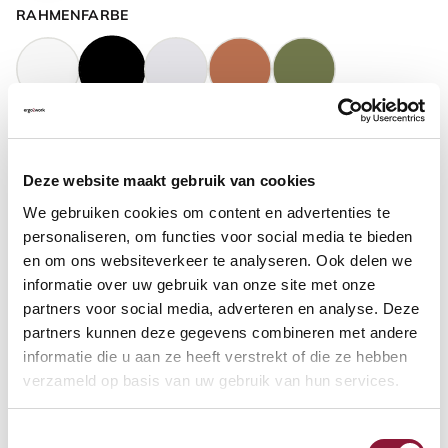
RAHMENFARBE
GASFEDERHÖHE
?
Deze website maakt gebruik van cookies
We gebruiken cookies om content en advertenties te
BODENKONTAKT
?
personaliseren, om functies voor social media te bieden
en om ons websiteverkeer te analyseren. Ook delen we
informatie over uw gebruik van onze site met onze
partners voor social media, adverteren en analyse. Deze
partners kunnen deze gegevens combineren met andere
FUSSRING
?
informatie die u aan ze heeft verstrekt of die ze hebben
verzameld op basis van uw gebruik van hun services.
Toestemmingsselectie
FUSSRING AUS POLIERTEM ALUMINIUM
?