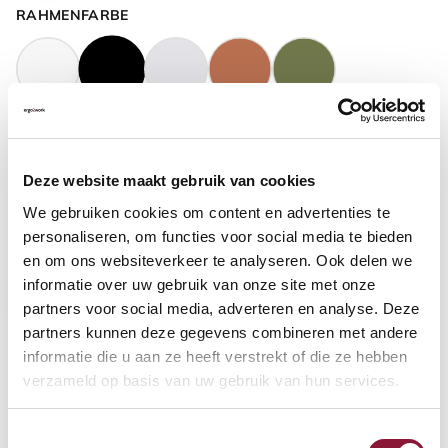
RAHMENFARBE
GASFEDERHÖHE
?
Deze website maakt gebruik van cookies
We gebruiken cookies om content en advertenties te
BODENKONTAKT
?
personaliseren, om functies voor social media te bieden
en om ons websiteverkeer te analyseren. Ook delen we
informatie over uw gebruik van onze site met onze
partners voor social media, adverteren en analyse. Deze
partners kunnen deze gegevens combineren met andere
FUSSRING
?
informatie die u aan ze heeft verstrekt of die ze hebben
verzameld op basis van uw gebruik van hun services.
Toestemmingsselectie
FUSSRING AUS POLIERTEM ALUMINIUM
?