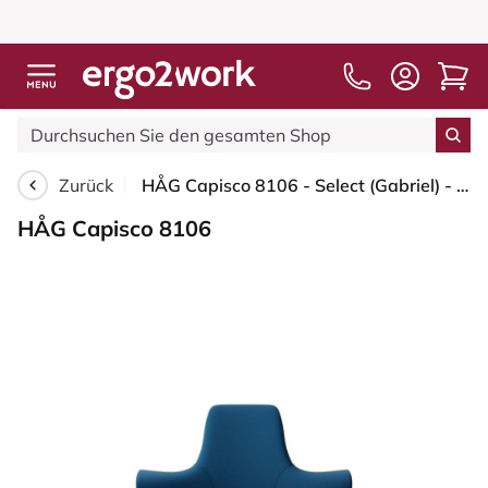
Zurück
HÅG Capisco 8106 - Select (Gabriel) - Wolle / Polyamid - SC66071 - Navy blue - Schwarz - 265 mm (Sitzhöhe 53-79cm) - Weiche Rollen für harte Böden
HÅG Capisco 8106