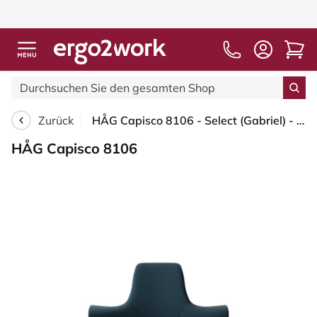
Zurück
HÅG Capisco 8106 - Select (Gabriel) - Wolle / Polyamid - SC66194 - Blue - Blush Rose - 150mm (Sitzhöhe 40-55cm) - Bodengleiter
HÅG Capisco 8106