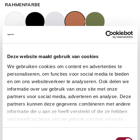
RAHMENFARBE
GASFEDERHÖHE
?
Deze website maakt gebruik van cookies
We gebruiken cookies om content en advertenties te
BODENKONTAKT
?
personaliseren, om functies voor social media te bieden
en om ons websiteverkeer te analyseren. Ook delen we
informatie over uw gebruik van onze site met onze
partners voor social media, adverteren en analyse. Deze
partners kunnen deze gegevens combineren met andere
FUSSRING
?
informatie die u aan ze heeft verstrekt of die ze hebben
verzameld op basis van uw gebruik van hun services.
Toestemmingsselectie
FUSSRING AUS POLIERTEM ALUMINIUM
?