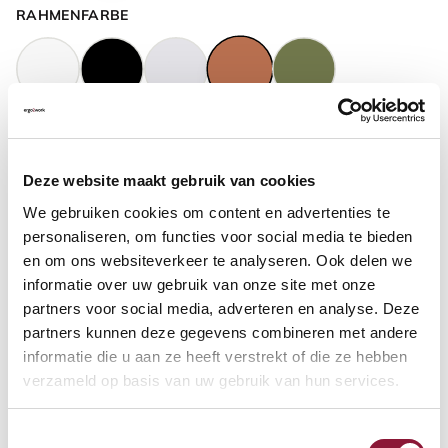
RAHMENFARBE
GASFEDERHÖHE
?
Deze website maakt gebruik van cookies
We gebruiken cookies om content en advertenties te
BODENKONTAKT
?
personaliseren, om functies voor social media te bieden
en om ons websiteverkeer te analyseren. Ook delen we
informatie over uw gebruik van onze site met onze
partners voor social media, adverteren en analyse. Deze
partners kunnen deze gegevens combineren met andere
FUSSRING
?
informatie die u aan ze heeft verstrekt of die ze hebben
verzameld op basis van uw gebruik van hun services.
Toestemmingsselectie
FUSSRING AUS POLIERTEM ALUMINIUM
?