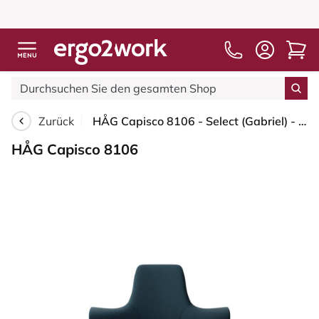
Zurück
HÅG Capisco 8106 - Select (Gabriel) - Wolle / Polyamid - SC66194 - Blue - Blush Rose - 150mm (Sitzhöhe 40-55cm) - Harte Rollen für weiche Böden
HÅG Capisco 8106