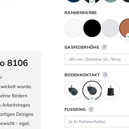
RAHMENFARBE
GASFEDERHÖHE
?
o 8106
BODENKONTAKT
?
er
twickelt wurde.
lehne fördern
 Arbeitstages
FUSSRING
?
artigen Designs
ewicht – egal,