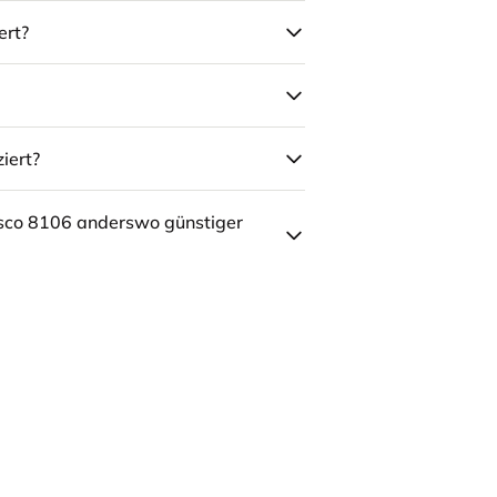
ert?
iert?
sco 8106 anderswo günstiger