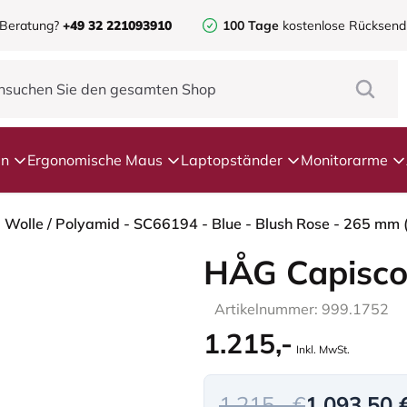
 Beratung?
+49 32 221093910
100 Tage
kostenlose Rücksen
en
Ergonomische Maus
Laptopständer
Monitorarme
- Wolle / Polyamid - SC66194 - Blue - Blush Rose - 265 mm 
HÅG Capisco
Artikelnummer: 999.1752
1.215,-
Inkl. MwSt.
1.215,- €
1.093,50 