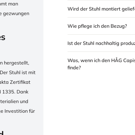
immt man
Wird der Stuhl montiert gelief
hne gezwungen
Wie pflege ich den Bezug?
es
Ist der Stuhl nachhaltig produz
Was, wenn ich den HÅG Capi
 hergestellt,
finde?
er Stuhl ist mit
ta Zertifikat
N 1335. Dank
erialien und
 Investition für
d