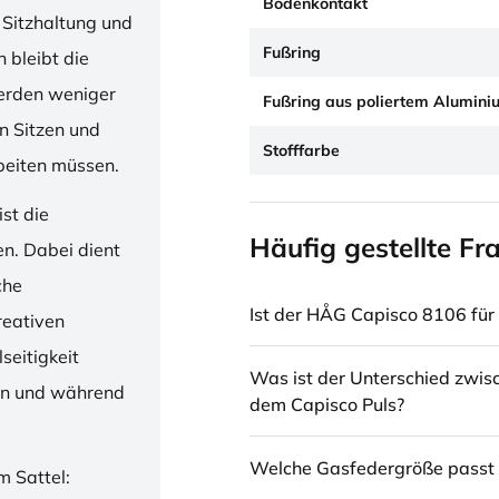
Bodenkontakt
 Sitzhaltung und
Fußring
 bleibt die
erden weniger
Fußring aus poliertem Alumini
en Sitzen und
Stofffarbe
beiten müssen.
st die
Häufig gestellte Fr
en. Dabei dient
che
Ist der HÅG Capisco 8106 für 
reativen
seitigkeit
Was ist der Unterschied zwi
ren und während
dem Capisco Puls?
Welche Gasfedergröße passt 
m Sattel: