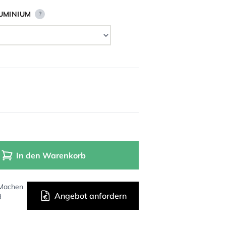
UMINIUM
?
In den Warenkorb
 Machen
Angebot anfordern
d