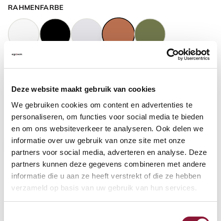
RAHMENFARBE
GASFEDERHÖHE
?
Deze website maakt gebruik van cookies
We gebruiken cookies om content en advertenties te
BODENKONTAKT
?
personaliseren, om functies voor social media te bieden
en om ons websiteverkeer te analyseren. Ook delen we
informatie over uw gebruik van onze site met onze
partners voor social media, adverteren en analyse. Deze
partners kunnen deze gegevens combineren met andere
FUSSRING
?
informatie die u aan ze heeft verstrekt of die ze hebben
verzameld op basis van uw gebruik van hun services.
Toestemmingsselectie
FUSSRING AUS POLIERTEM ALUMINIUM
?