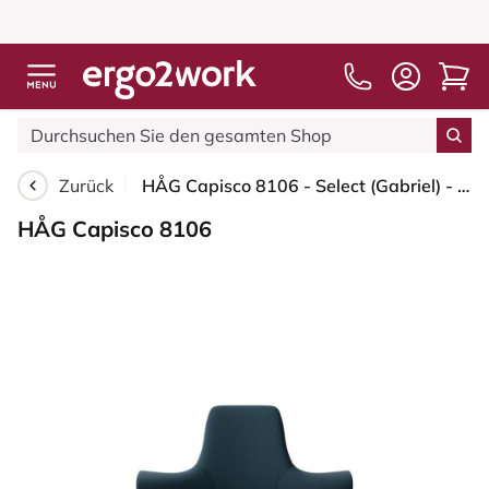
Zurück
HÅG Capisco 8106 - Select (Gabriel) - Wolle / Polyamid - SC66194 - Blue - Blush Rose - 265 mm (Sitzhöhe 53-79cm) - Weiche Rollen für harte Böden
HÅG Capisco 8106