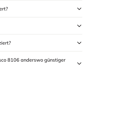
ert?
iert?
sco 8106 anderswo günstiger