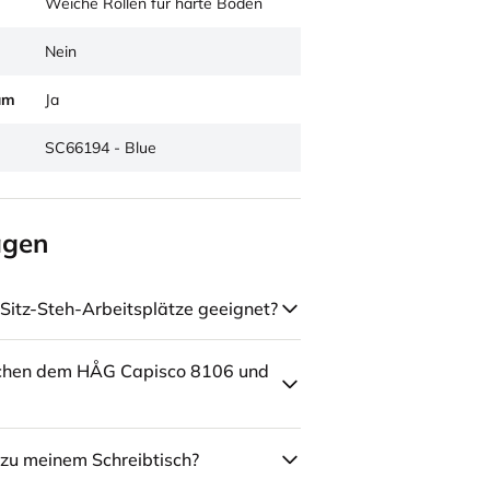
Weiche Rollen für harte Böden
Nein
um
Ja
SC66194 - Blue
agen
Sitz-Steh-Arbeitsplätze geeignet?
schen dem HÅG Capisco 8106 und
zu meinem Schreibtisch?