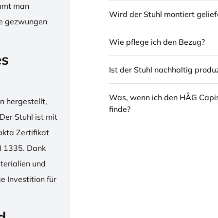
immt man
Wird der Stuhl montiert gelief
hne gezwungen
Wie pflege ich den Bezug?
es
Ist der Stuhl nachhaltig produz
Was, wenn ich den HÅG Capi
 hergestellt,
finde?
er Stuhl ist mit
ta Zertifikat
N 1335. Dank
erialien und
 Investition für
d