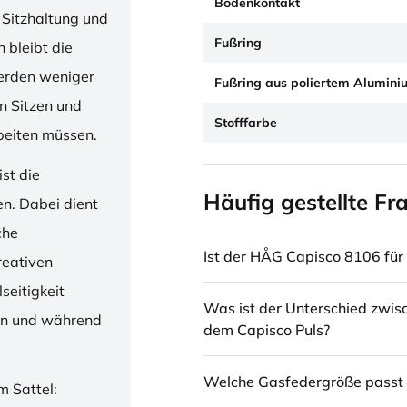
Bodenkontakt
 Sitzhaltung und
Fußring
 bleibt die
erden weniger
Fußring aus poliertem Alumini
en Sitzen und
Stofffarbe
beiten müssen.
st die
Häufig gestellte Fr
en. Dabei dient
che
Ist der HÅG Capisco 8106 für 
reativen
seitigkeit
Was ist der Unterschied zwi
ren und während
dem Capisco Puls?
Welche Gasfedergröße passt 
m Sattel: