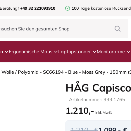
 Beratung?
+49 32 221093910
100 Tage
kostenlose Rücksen
en
Ergonomische Maus
Laptopständer
Monitorarme
- Wolle / Polyamid - SC66194 - Blue - Moss Grey - 150mm (
HÅG Capisco
Artikelnummer: 999.1765
1.210,-
Inkl. MwSt.
1.210,- €
1.089,- €