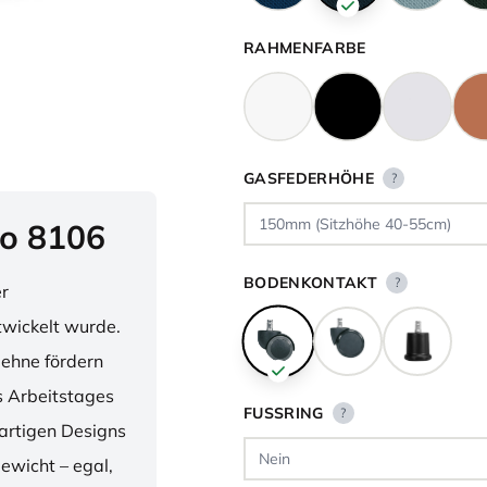
RAHMENFARBE
GASFEDERHÖHE
?
o 8106
BODENKONTAKT
?
er
twickelt wurde.
lehne fördern
 Arbeitstages
FUSSRING
?
artigen Designs
ewicht – egal,