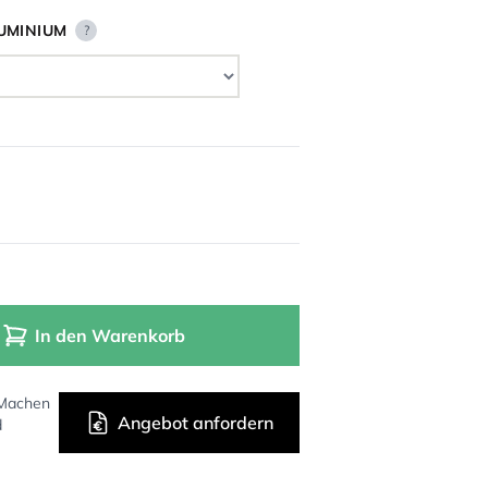
UMINIUM
?
In den Warenkorb
 Machen
Angebot anfordern
d