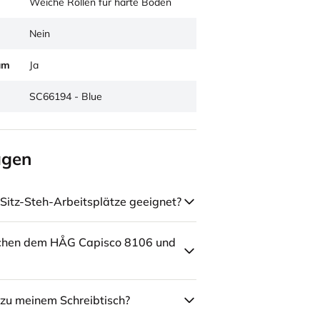
Weiche Rollen für harte Böden
Nein
um
Ja
SC66194 - Blue
agen
Sitz-Steh-Arbeitsplätze geeignet?
schen dem HÅG Capisco 8106 und
zu meinem Schreibtisch?