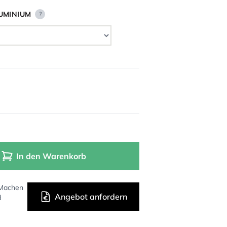
UMINIUM
?
In den Warenkorb
 Machen
Angebot anfordern
d