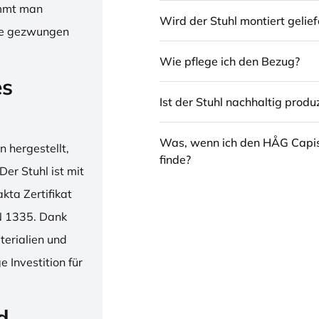
immt man
Wird der Stuhl montiert gelief
hne gezwungen
Wie pflege ich den Bezug?
es
Ist der Stuhl nachhaltig produz
Was, wenn ich den HÅG Capi
 hergestellt,
finde?
er Stuhl ist mit
ta Zertifikat
N 1335. Dank
erialien und
 Investition für
d