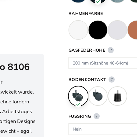
RAHMENFARBE
GASFEDERHÖHE
?
o 8106
BODENKONTAKT
?
er
twickelt wurde.
lehne fördern
 Arbeitstages
FUSSRING
?
artigen Designs
ewicht – egal,