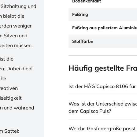
Bodenkontakt
 Sitzhaltung und
Fußring
 bleibt die
erden weniger
Fußring aus poliertem Alumini
en Sitzen und
Stofffarbe
beiten müssen.
st die
Häufig gestellte Fr
en. Dabei dient
che
Ist der HÅG Capisco 8106 für 
reativen
seitigkeit
Was ist der Unterschied zwi
ren und während
dem Capisco Puls?
Welche Gasfedergröße passt 
m Sattel: