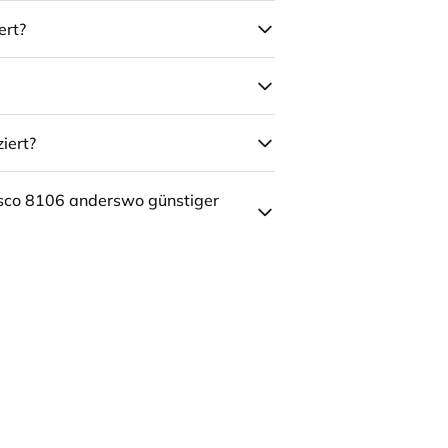
ert?
iert?
sco 8106 anderswo günstiger