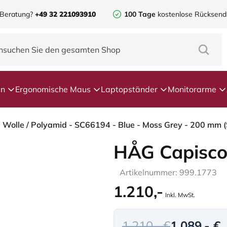
 Beratung?
+49 32 221093910
100 Tage
kostenlose Rücksen
en
Ergonomische Maus
Laptopständer
Monitorarme
- Wolle / Polyamid - SC66194 - Blue - Moss Grey - 200 mm (
HÅG Capisco
Artikelnummer: 999.1773
1.210,-
Inkl. MwSt.
1.210,- €
1.089,- €