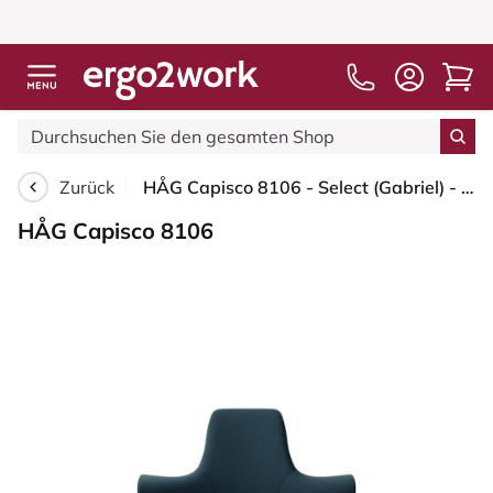
Zurück
HÅG Capisco 8106 - Select (Gabriel) - Wolle / Polyamid - SC66194 - Blue - Moss Grey - 265 mm (Sitzhöhe 53-79cm) - Harte Rollen für weiche Böden
HÅG Capisco 8106