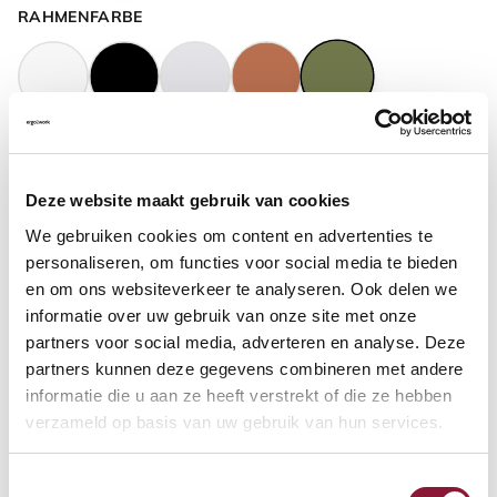
RAHMENFARBE
GASFEDERHÖHE
?
Deze website maakt gebruik van cookies
We gebruiken cookies om content en advertenties te
BODENKONTAKT
?
personaliseren, om functies voor social media te bieden
en om ons websiteverkeer te analyseren. Ook delen we
informatie over uw gebruik van onze site met onze
partners voor social media, adverteren en analyse. Deze
partners kunnen deze gegevens combineren met andere
FUSSRING
?
informatie die u aan ze heeft verstrekt of die ze hebben
verzameld op basis van uw gebruik van hun services.
Toestemmingsselectie
FUSSRING AUS POLIERTEM ALUMINIUM
?