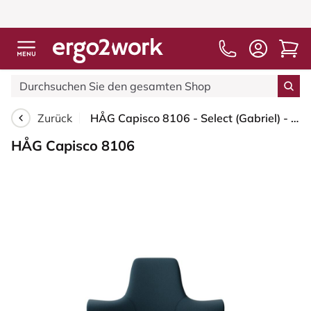
Zurück
HÅG Capisco 8106 - Select (Gabriel) - Wolle / Polyamid - SC66194 - Blue - Moss Grey - 265 mm (Sitzhöhe 53-79cm) - Harte Rollen für weiche Böden
HÅG Capisco 8106