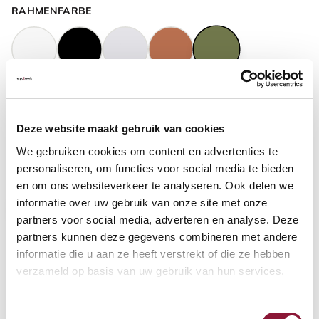
RAHMENFARBE
GASFEDERHÖHE
?
Deze website maakt gebruik van cookies
We gebruiken cookies om content en advertenties te
BODENKONTAKT
?
personaliseren, om functies voor social media te bieden
en om ons websiteverkeer te analyseren. Ook delen we
informatie over uw gebruik van onze site met onze
partners voor social media, adverteren en analyse. Deze
partners kunnen deze gegevens combineren met andere
FUSSRING
?
informatie die u aan ze heeft verstrekt of die ze hebben
verzameld op basis van uw gebruik van hun services.
Toestemmingsselectie
FUSSRING AUS POLIERTEM ALUMINIUM
?