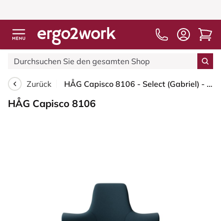
Zurück
HÅG Capisco 8106 - Select (Gabriel) - Wolle / Polyamid - SC66194 - Blue - Moss Grey - 265 mm (Sitzhöhe 53-79cm) - Weiche Rollen für harte Böden
HÅG Capisco 8106