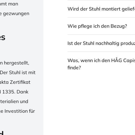
immt man
Wird der Stuhl montiert gelief
hne gezwungen
Wie pflege ich den Bezug?
es
Ist der Stuhl nachhaltig produz
Was, wenn ich den HÅG Capi
 hergestellt,
finde?
er Stuhl ist mit
ta Zertifikat
N 1335. Dank
erialien und
 Investition für
d