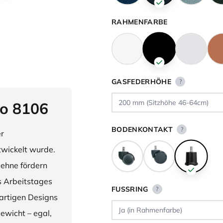
RAHMENFARBE
GASFEDERHÖHE
?
o 8106
BODENKONTAKT
?
er
twickelt wurde.
lehne fördern
 Arbeitstages
FUSSRING
?
artigen Designs
ewicht – egal,