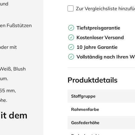
 und
Zur Vergleichsliste hinzuf
en Fußstützen
Tiefstpreisgarantie
Kostenloser Versand
10 Jahre Garantie
oder mit
Vollständig nach Ihren W
Weiß, Blush
Produktdetails
ium.
265 mm,
Stoffgruppe
öhe.
Rahmenfarbe
it dem
Gasfederhöhe