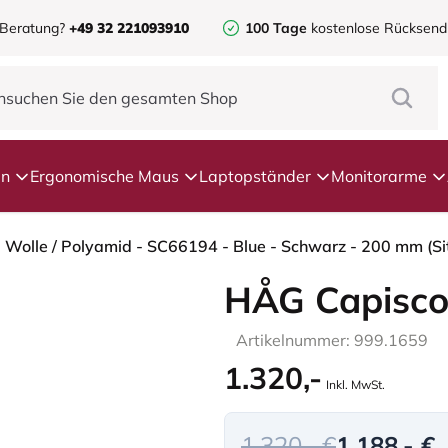
 Beratung?
+49 32 221093910
100 Tage
kostenlose Rücksen
en
Ergonomische Maus
Laptopständer
Monitorarme
- Wolle / Polyamid - SC66194 - Blue - Schwarz - 200 mm (S
HÅG Capisco
Artikelnummer: 999.1659
1.320,-
Inkl. MwSt.
1.320,- €
1.188,- €