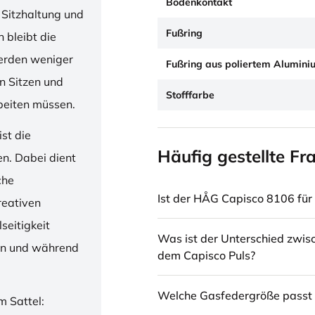
Bodenkontakt
 Sitzhaltung und
Fußring
 bleibt die
erden weniger
Fußring aus poliertem Alumini
en Sitzen und
Stofffarbe
beiten müssen.
st die
Häufig gestellte Fr
en. Dabei dient
che
Ist der HÅG Capisco 8106 für 
reativen
seitigkeit
Was ist der Unterschied zwi
ren und während
dem Capisco Puls?
Welche Gasfedergröße passt 
m Sattel: