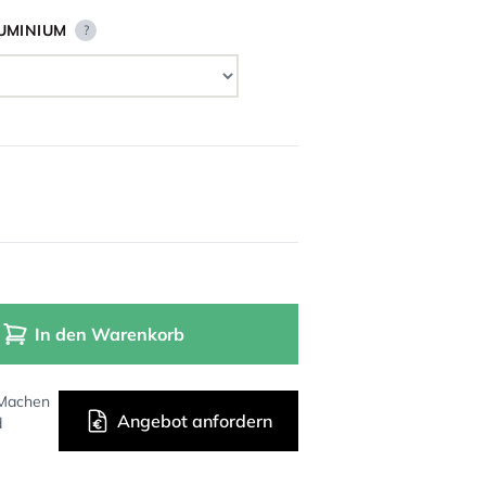
UMINIUM
?
In den Warenkorb
 Machen
Angebot anfordern
d