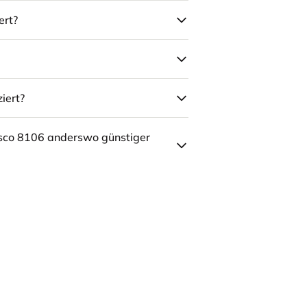
ert?
iert?
sco 8106 anderswo günstiger