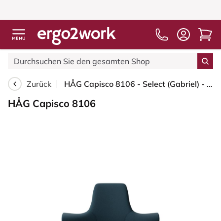
Zurück
HÅG Capisco 8106 - Select (Gabriel) - Wolle / Polyamid - SC66194 - Blue - Schwarz - 265 mm (Sitzhöhe 53-79cm) - Bodengleiter
HÅG Capisco 8106