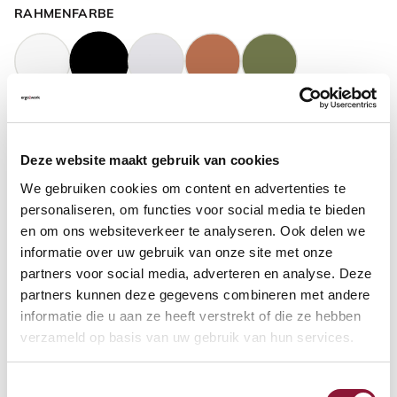
RAHMENFARBE
GASFEDERHÖHE
?
Deze website maakt gebruik van cookies
We gebruiken cookies om content en advertenties te
BODENKONTAKT
?
personaliseren, om functies voor social media te bieden
en om ons websiteverkeer te analyseren. Ook delen we
informatie over uw gebruik van onze site met onze
partners voor social media, adverteren en analyse. Deze
partners kunnen deze gegevens combineren met andere
FUSSRING
?
informatie die u aan ze heeft verstrekt of die ze hebben
verzameld op basis van uw gebruik van hun services.
Toestemmingsselectie
FUSSRING AUS POLIERTEM ALUMINIUM
?