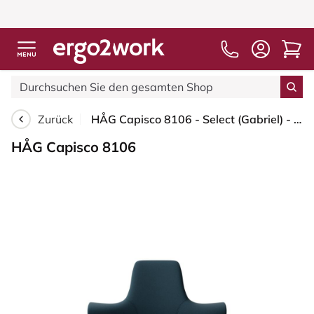
Zurück
HÅG Capisco 8106 - Select (Gabriel) - Wolle / Polyamid - SC66194 - Blue - Schwarz - 265 mm (Sitzhöhe 53-79cm) - Harte Rollen für weiche Böden
HÅG Capisco 8106