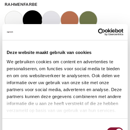
RAHMENFARBE
GASFEDERHÖHE
?
Deze website maakt gebruik van cookies
We gebruiken cookies om content en advertenties te
BODENKONTAKT
?
personaliseren, om functies voor social media te bieden
en om ons websiteverkeer te analyseren. Ook delen we
informatie over uw gebruik van onze site met onze
partners voor social media, adverteren en analyse. Deze
partners kunnen deze gegevens combineren met andere
FUSSRING
?
informatie die u aan ze heeft verstrekt of die ze hebben
verzameld op basis van uw gebruik van hun services.
Toestemmingsselectie
FUSSRING AUS POLIERTEM ALUMINIUM
?