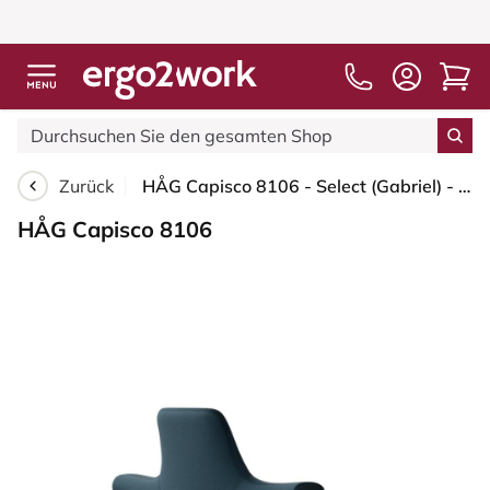
Zurück
HÅG Capisco 8106 - Select (Gabriel) - Wolle / Polyamid - SC66194 - Blue - Schwarz - 265 mm (Sitzhöhe 53-79cm) - Weiche Rollen für harte Böden
HÅG Capisco 8106