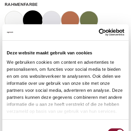
RAHMENFARBE
GASFEDERHÖHE
?
Deze website maakt gebruik van cookies
We gebruiken cookies om content en advertenties te
BODENKONTAKT
?
personaliseren, om functies voor social media te bieden
en om ons websiteverkeer te analyseren. Ook delen we
informatie over uw gebruik van onze site met onze
partners voor social media, adverteren en analyse. Deze
partners kunnen deze gegevens combineren met andere
FUSSRING
?
informatie die u aan ze heeft verstrekt of die ze hebben
verzameld op basis van uw gebruik van hun services.
Toestemmingsselectie
FUSSRING AUS POLIERTEM ALUMINIUM
?