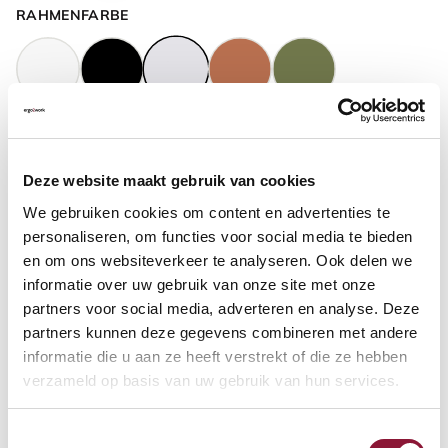
RAHMENFARBE
GASFEDERHÖHE
?
Deze website maakt gebruik van cookies
We gebruiken cookies om content en advertenties te
BODENKONTAKT
?
personaliseren, om functies voor social media te bieden
en om ons websiteverkeer te analyseren. Ook delen we
informatie over uw gebruik van onze site met onze
partners voor social media, adverteren en analyse. Deze
partners kunnen deze gegevens combineren met andere
FUSSRING
?
informatie die u aan ze heeft verstrekt of die ze hebben
verzameld op basis van uw gebruik van hun services.
Toestemmingsselectie
FUSSRING AUS POLIERTEM ALUMINIUM
?