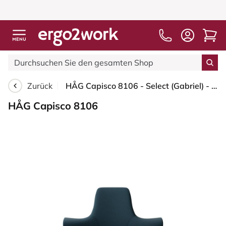
Zurück
HÅG Capisco 8106 - Select (Gabriel) - Wolle / Polyamid - SC66194 - Blue - Silber - 200 mm (Sitzhöhe 46-64cm) - Bodengleiter
HÅG Capisco 8106