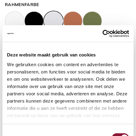
RAHMENFARBE
GASFEDERHÖHE
?
Deze website maakt gebruik van cookies
We gebruiken cookies om content en advertenties te
BODENKONTAKT
?
personaliseren, om functies voor social media te bieden
en om ons websiteverkeer te analyseren. Ook delen we
informatie over uw gebruik van onze site met onze
partners voor social media, adverteren en analyse. Deze
partners kunnen deze gegevens combineren met andere
FUSSRING
?
informatie die u aan ze heeft verstrekt of die ze hebben
verzameld op basis van uw gebruik van hun services.
Toestemmingsselectie
FUSSRING AUS POLIERTEM ALUMINIUM
?