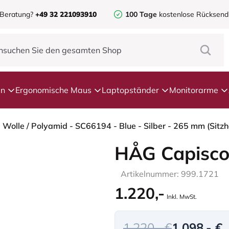
 Beratung?
+49 32 221093910
100 Tage
kostenlose Rücksen
en
Ergonomische Maus
Laptopständer
Monitorarme
- Wolle / Polyamid - SC66194 - Blue - Silber - 265 mm (Sitz
HÅG Capisco
Artikelnummer: 999.1721
1.220,-
Inkl. MwSt.
1.220,- €
1.098,- €