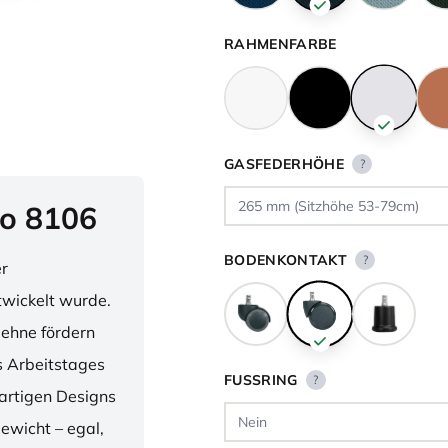
RAHMENFARBE
GASFEDERHÖHE
?
o 8106
BODENKONTAKT
?
er
twickelt wurde.
lehne fördern
 Arbeitstages
FUSSRING
?
artigen Designs
ewicht – egal,