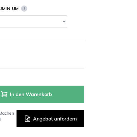
UMINIUM
?
In den Warenkorb
 Machen
Angebot anfordern
d