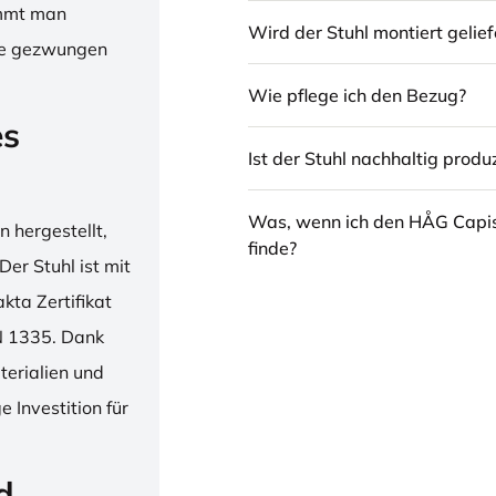
immt man
Wird der Stuhl montiert gelief
hne gezwungen
Wie pflege ich den Bezug?
es
Ist der Stuhl nachhaltig produz
Was, wenn ich den HÅG Capi
 hergestellt,
finde?
er Stuhl ist mit
ta Zertifikat
N 1335. Dank
erialien und
 Investition für
d