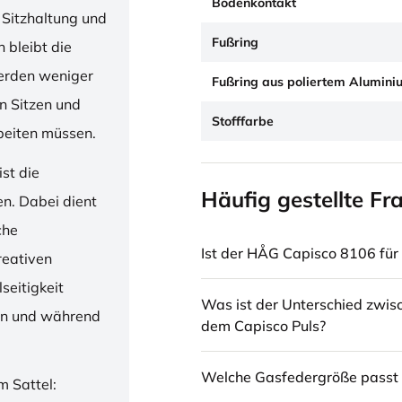
Bodenkontakt
 Sitzhaltung und
Fußring
 bleibt die
erden weniger
Fußring aus poliertem Alumini
en Sitzen und
Stofffarbe
beiten müssen.
st die
Häufig gestellte Fr
en. Dabei dient
che
Ist der HÅG Capisco 8106 für 
reativen
seitigkeit
Was ist der Unterschied zwi
ren und während
dem Capisco Puls?
Welche Gasfedergröße passt 
m Sattel: