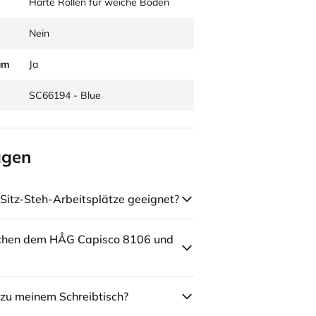
Harte Rollen für weiche Böden
Nein
um
Ja
SC66194 - Blue
agen
Sitz-Steh-Arbeitsplätze geeignet?
schen dem HÅG Capisco 8106 und
zu meinem Schreibtisch?