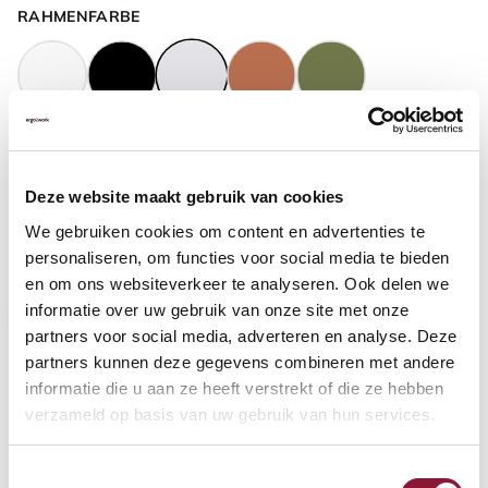
RAHMENFARBE
GASFEDERHÖHE
?
Deze website maakt gebruik van cookies
We gebruiken cookies om content en advertenties te
BODENKONTAKT
?
personaliseren, om functies voor social media te bieden
en om ons websiteverkeer te analyseren. Ook delen we
informatie over uw gebruik van onze site met onze
partners voor social media, adverteren en analyse. Deze
partners kunnen deze gegevens combineren met andere
FUSSRING
?
informatie die u aan ze heeft verstrekt of die ze hebben
verzameld op basis van uw gebruik van hun services.
Toestemmingsselectie
FUSSRING AUS POLIERTEM ALUMINIUM
?