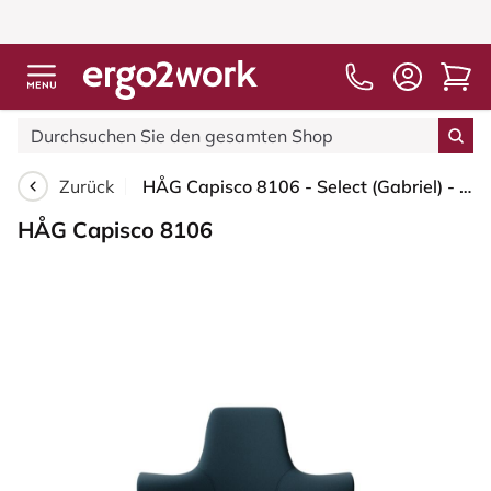
Zurück
HÅG Capisco 8106 - Select (Gabriel) - Wolle / Polyamid - SC66194 - Blue - Silber - 265 mm (Sitzhöhe 53-79cm) - Weiche Rollen für harte Böden
HÅG Capisco 8106