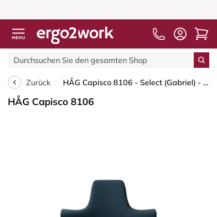
Zurück
HÅG Capisco 8106 - Select (Gabriel) - Wolle / Polyamid - SC66194 - Blue - Silber - 265 mm (Sitzhöhe 53-79cm) - Weiche Rollen für harte Böden
HÅG Capisco 8106