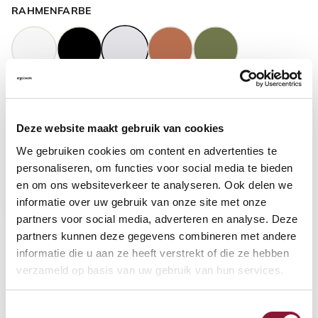
RAHMENFARBE
GASFEDERHÖHE
?
Deze website maakt gebruik van cookies
We gebruiken cookies om content en advertenties te
BODENKONTAKT
?
personaliseren, om functies voor social media te bieden
en om ons websiteverkeer te analyseren. Ook delen we
informatie over uw gebruik van onze site met onze
partners voor social media, adverteren en analyse. Deze
partners kunnen deze gegevens combineren met andere
FUSSRING
?
informatie die u aan ze heeft verstrekt of die ze hebben
verzameld op basis van uw gebruik van hun services.
Toestemmingsselectie
FUSSRING AUS POLIERTEM ALUMINIUM
?