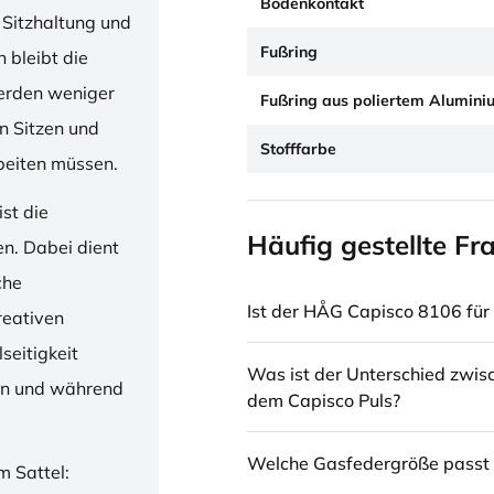
Bodenkontakt
 Sitzhaltung und
Fußring
 bleibt die
erden weniger
Fußring aus poliertem Alumini
en Sitzen und
Stofffarbe
beiten müssen.
st die
Häufig gestellte Fr
en. Dabei dient
che
Ist der HÅG Capisco 8106 für 
reativen
seitigkeit
Was ist der Unterschied zwi
ren und während
dem Capisco Puls?
Welche Gasfedergröße passt 
m Sattel: