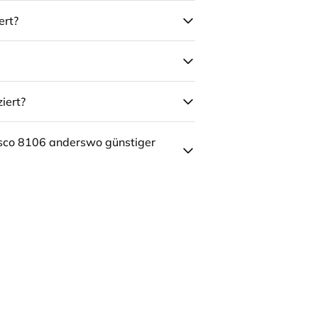
ert?
iert?
sco 8106 anderswo günstiger