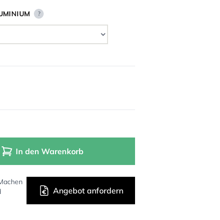
UMINIUM
?
In den Warenkorb
 Machen
Angebot anfordern
d