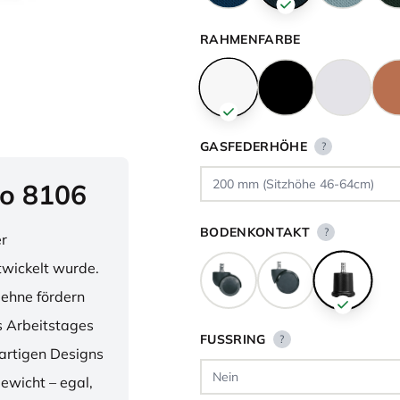
RAHMENFARBE
GASFEDERHÖHE
?
o 8106
BODENKONTAKT
?
er
twickelt wurde.
lehne fördern
 Arbeitstages
FUSSRING
?
artigen Designs
ewicht – egal,