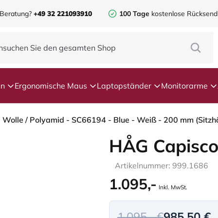
 Beratung?
+49 32 221093910
100 Tage
kostenlose Rücksen
en
Ergonomische Maus
Laptopständer
Monitorarme
- Wolle / Polyamid - SC66194 - Blue - Weiß - 200 mm (Sitz
HÅG Capisco
Artikelnummer: 999.1686
1.095,-
Inkl. MwSt.
1.095,- €
985,50 €