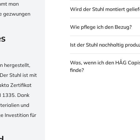
immt man
Wird der Stuhl montiert gelief
hne gezwungen
Wie pflege ich den Bezug?
es
Ist der Stuhl nachhaltig produz
Was, wenn ich den HÅG Capi
 hergestellt,
finde?
er Stuhl ist mit
ta Zertifikat
N 1335. Dank
erialien und
 Investition für
d