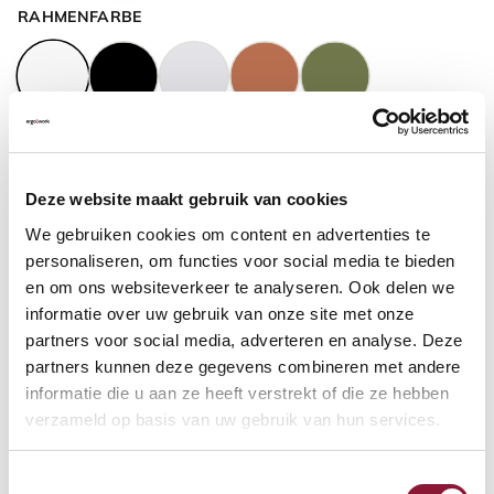
RAHMENFARBE
GASFEDERHÖHE
?
Deze website maakt gebruik van cookies
We gebruiken cookies om content en advertenties te
BODENKONTAKT
?
personaliseren, om functies voor social media te bieden
en om ons websiteverkeer te analyseren. Ook delen we
informatie over uw gebruik van onze site met onze
partners voor social media, adverteren en analyse. Deze
partners kunnen deze gegevens combineren met andere
FUSSRING
?
informatie die u aan ze heeft verstrekt of die ze hebben
verzameld op basis van uw gebruik van hun services.
Toestemmingsselectie
FUSSRING AUS POLIERTEM ALUMINIUM
?