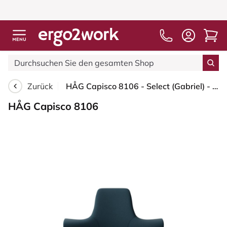
Zurück
HÅG Capisco 8106 - Select (Gabriel) - Wolle / Polyamid - SC66194 - Blue - Weiß - 200 mm (Sitzhöhe 46-64cm) - Bodengleiter
HÅG Capisco 8106