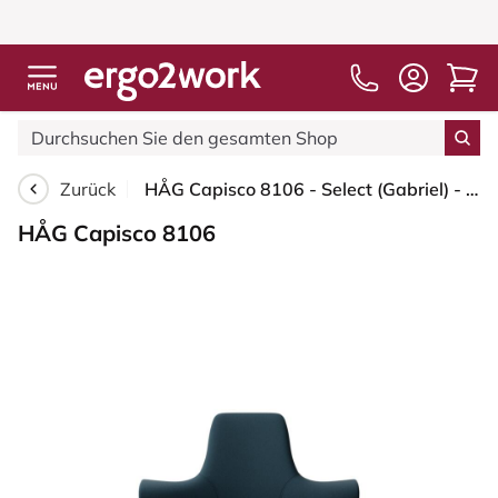
Zurück
HÅG Capisco 8106 - Select (Gabriel) - Wolle / Polyamid - SC66194 - Blue - Weiß - 200 mm (Sitzhöhe 46-64cm) - Harte Rollen für weiche Böden
HÅG Capisco 8106