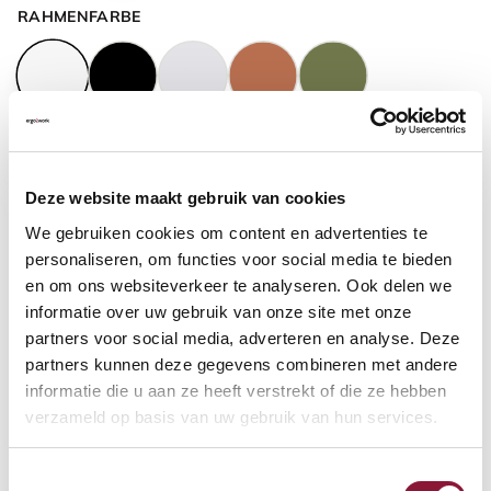
RAHMENFARBE
GASFEDERHÖHE
?
Deze website maakt gebruik van cookies
We gebruiken cookies om content en advertenties te
BODENKONTAKT
?
personaliseren, om functies voor social media te bieden
en om ons websiteverkeer te analyseren. Ook delen we
informatie over uw gebruik van onze site met onze
partners voor social media, adverteren en analyse. Deze
partners kunnen deze gegevens combineren met andere
FUSSRING
?
informatie die u aan ze heeft verstrekt of die ze hebben
verzameld op basis van uw gebruik van hun services.
Toestemmingsselectie
FUSSRING AUS POLIERTEM ALUMINIUM
?