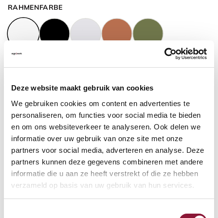
RAHMENFARBE
GASFEDERHÖHE
?
Deze website maakt gebruik van cookies
We gebruiken cookies om content en advertenties te
BODENKONTAKT
?
personaliseren, om functies voor social media te bieden
en om ons websiteverkeer te analyseren. Ook delen we
informatie over uw gebruik van onze site met onze
partners voor social media, adverteren en analyse. Deze
partners kunnen deze gegevens combineren met andere
FUSSRING
?
informatie die u aan ze heeft verstrekt of die ze hebben
verzameld op basis van uw gebruik van hun services.
Toestemmingsselectie
FUSSRING AUS POLIERTEM ALUMINIUM
?