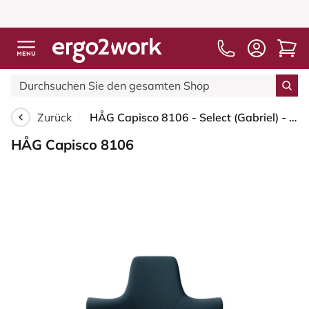
Zurück
HÅG Capisco 8106 - Select (Gabriel) - Wolle / Polyamid - SC66194 - Blue - Weiß - 200 mm (Sitzhöhe 46-64cm) - Harte Rollen für weiche Böden
HÅG Capisco 8106