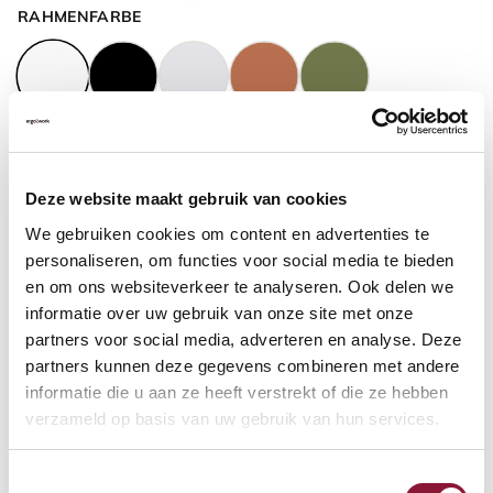
RAHMENFARBE
GASFEDERHÖHE
?
Deze website maakt gebruik van cookies
We gebruiken cookies om content en advertenties te
BODENKONTAKT
?
personaliseren, om functies voor social media te bieden
en om ons websiteverkeer te analyseren. Ook delen we
informatie over uw gebruik van onze site met onze
partners voor social media, adverteren en analyse. Deze
partners kunnen deze gegevens combineren met andere
FUSSRING
?
informatie die u aan ze heeft verstrekt of die ze hebben
verzameld op basis van uw gebruik van hun services.
Toestemmingsselectie
FUSSRING AUS POLIERTEM ALUMINIUM
?