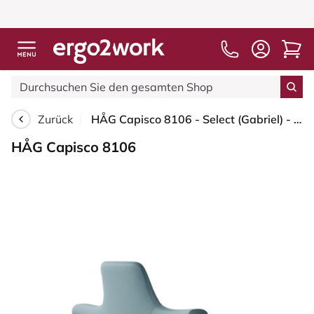
Zurück
HÅG Capisco 8106 - Select (Gabriel) - Wolle / Polyamid - SC67098 - Glacier blue - Weiß - 200 mm (Sitzhöhe 46-64cm) - Bodengleiter
HÅG Capisco 8106