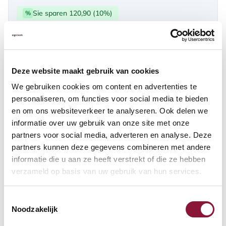
Sie sparen 120,90 (10%)
%
über PayPal | Card, Klarnapaylater
Verfügbar
Deze website maakt gebruik van cookies
Lieferzeit: 3-6 Wochen
We gebruiken cookies om content en advertenties te
personaliseren, om functies voor social media te bieden
en om ons websiteverkeer te analyseren. Ook delen we
Anzahl:
informatie over uw gebruik van onze site met onze
partners voor social media, adverteren en analyse. Deze
In den Warenkorb
partners kunnen deze gegevens combineren met andere
informatie die u aan ze heeft verstrekt of die ze hebben
verzameld op basis van uw gebruik van hun services.
Angebot anfordern
Toestemmingsselectie
Auf der Suche nach Stückzahlen? Machen Sie Ihren Arbeitsplatz
Noodzakelijk
komplett und fordern Sie direkt ein individuelles Angebot an.