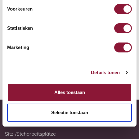
Zur Vergleichsliste hinzufügen
Voorkeuren
Tiefstpreisgarantie
Statistieken
Kostenloser Versand
Marketing
10 Jahre Garantie
Vollständig nach Ihren Wünschen konfigurierbar
Details tonen
Weitere Informationen
Alles toestaan
Selectie toestaan
Sitz-/Steharbeitsplätze