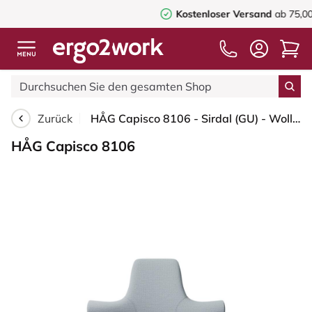
Kostenloser Versand
ab 75,00€
Zurück
HÅG Capisco 8106 - Sirdal (GU) - Wolle - SRD120 Light grey - Blush Rose - 200 mm (Sitzhöhe 46-64cm) - Harte Rollen für weiche Böden
HÅG Capisco 8106