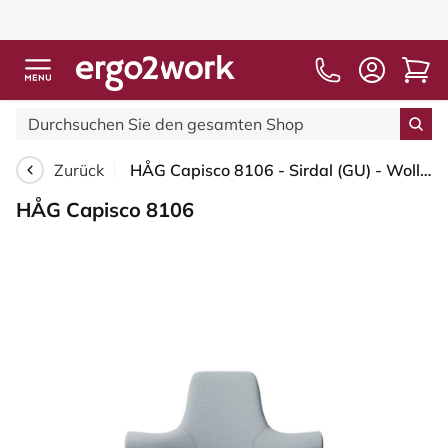
Zurück
HÅG Capisco 8106 - Sirdal (GU) - Wolle - SRD120 Light grey - Moss Grey - 200 mm (Sitzhöhe 46-64cm) - Weiche Rollen für harte Böden
HÅG Capisco 8106