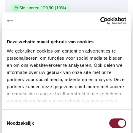
Sie sparen 120,90 (10%)
%
über PayPal | Card, Klarnapaylater
Verfügbar
Deze website maakt gebruik van cookies
Lieferzeit: 3-6 Wochen
We gebruiken cookies om content en advertenties te
personaliseren, om functies voor social media te bieden
en om ons websiteverkeer te analyseren. Ook delen we
Anzahl:
informatie over uw gebruik van onze site met onze
partners voor social media, adverteren en analyse. Deze
In den Warenkorb
partners kunnen deze gegevens combineren met andere
informatie die u aan ze heeft verstrekt of die ze hebben
verzameld op basis van uw gebruik van hun services.
Angebot anfordern
Toestemmingsselectie
Auf der Suche nach Stückzahlen? Machen Sie Ihren Arbeitsplatz
Noodzakelijk
komplett und fordern Sie direkt ein individuelles Angebot an.