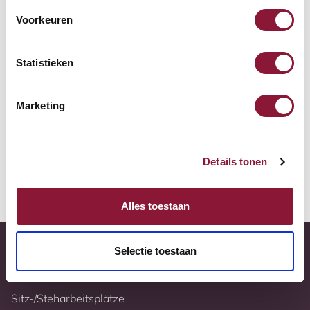
Zur Vergleichsliste hinzufügen
Voorkeuren
Tiefstpreisgarantie
Statistieken
Kostenloser Versand
Marketing
10 Jahre Garantie
Vollständig nach Ihren Wünschen konfigurierbar
Details tonen
Weitere Informationen
Alles toestaan
Selectie toestaan
Sitz-/Steharbeitsplätze