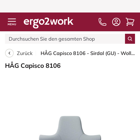
Zurück
HÅG Capisco 8106 - Sirdal (GU) - Wolle - SRD120 Light grey - Moss Grey - 265 mm (Sitzhöhe 53-79cm) - Weiche Rollen für harte Böden
HÅG Capisco 8106