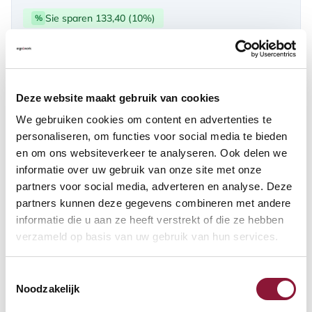
Sie sparen 133,40 (10%)
%
über PayPal | Card, Klarnapaylater
Verfügbar
Deze website maakt gebruik van cookies
Lieferzeit: 3-6 Wochen
We gebruiken cookies om content en advertenties te
personaliseren, om functies voor social media te bieden
en om ons websiteverkeer te analyseren. Ook delen we
Anzahl:
informatie over uw gebruik van onze site met onze
partners voor social media, adverteren en analyse. Deze
In den Warenkorb
partners kunnen deze gegevens combineren met andere
informatie die u aan ze heeft verstrekt of die ze hebben
verzameld op basis van uw gebruik van hun services.
Angebot anfordern
Toestemmingsselectie
Auf der Suche nach Stückzahlen? Machen Sie Ihren Arbeitsplatz
Noodzakelijk
komplett und fordern Sie direkt ein individuelles Angebot an.