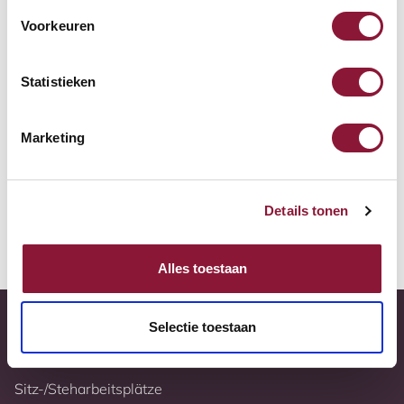
Zur Vergleichsliste hinzufügen
Voorkeuren
Tiefstpreisgarantie
Statistieken
Kostenloser Versand
Marketing
10 Jahre Garantie
Vollständig nach Ihren Wünschen konfigurierbar
Details tonen
Weitere Informationen
Alles toestaan
Selectie toestaan
Sitz-/Steharbeitsplätze