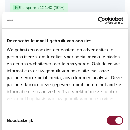
Sie sparen 121,40 (10%)
%
über PayPal | Card, Klarnapaylater
Verfügbar
Deze website maakt gebruik van cookies
Lieferzeit: 3-6 Wochen
We gebruiken cookies om content en advertenties te
personaliseren, om functies voor social media te bieden
en om ons websiteverkeer te analyseren. Ook delen we
Anzahl:
informatie over uw gebruik van onze site met onze
partners voor social media, adverteren en analyse. Deze
In den Warenkorb
partners kunnen deze gegevens combineren met andere
informatie die u aan ze heeft verstrekt of die ze hebben
verzameld op basis van uw gebruik van hun services.
Angebot anfordern
Toestemmingsselectie
Auf der Suche nach Stückzahlen? Machen Sie Ihren Arbeitsplatz
Noodzakelijk
komplett und fordern Sie direkt ein individuelles Angebot an.