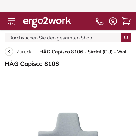
Zurück
HÅG Capisco 8106 - Sirdal (GU) - Wolle - SRD120 Light grey - Schwarz - 200 mm (Sitzhöhe 46-64cm) - Weiche Rollen für harte Böden
HÅG Capisco 8106