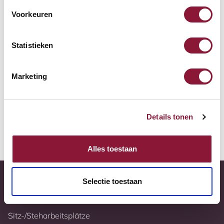
Zur Vergleichsliste hinzufügen
Voorkeuren
Tiefstpreisgarantie
Statistieken
Kostenloser Versand
Marketing
10 Jahre Garantie
Vollständig nach Ihren Wünschen konfigurierbar
Details tonen
Weitere Informationen
Alles toestaan
Selectie toestaan
Sitz-/Steharbeitsplätze