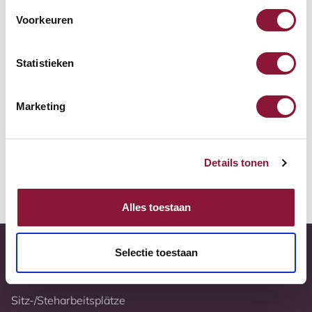
Zur Vergleichsliste hinzufügen
Voorkeuren
Tiefstpreisgarantie
Statistieken
Kostenloser Versand
Marketing
10 Jahre Garantie
Vollständig nach Ihren Wünschen konfigurierbar
Details tonen
Weitere Informationen
Alles toestaan
Selectie toestaan
Sitz-/Steharbeitsplätze