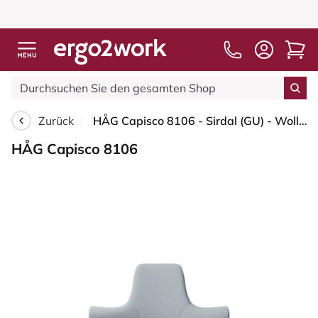
Zurück
HÅG Capisco 8106 - Sirdal (GU) - Wolle - SRD120 Light grey - Silber - 200 mm (Sitzhöhe 46-64cm) - Bodengleiter
HÅG Capisco 8106