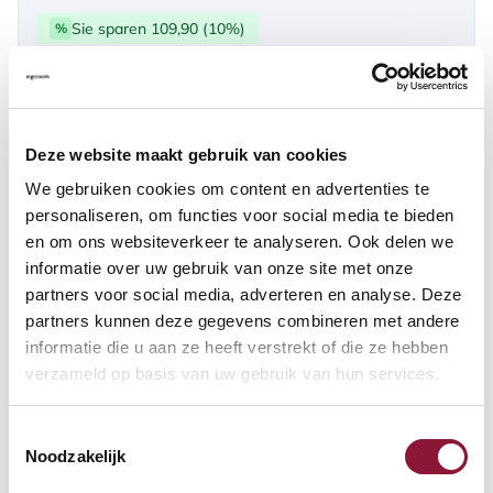
Sie sparen 109,90 (10%)
%
über PayPal | Card, Klarnapaylater
Verfügbar
Deze website maakt gebruik van cookies
Lieferzeit: 3-6 Wochen
We gebruiken cookies om content en advertenties te
personaliseren, om functies voor social media te bieden
en om ons websiteverkeer te analyseren. Ook delen we
Anzahl:
informatie over uw gebruik van onze site met onze
partners voor social media, adverteren en analyse. Deze
In den Warenkorb
partners kunnen deze gegevens combineren met andere
informatie die u aan ze heeft verstrekt of die ze hebben
verzameld op basis van uw gebruik van hun services.
Angebot anfordern
Toestemmingsselectie
Auf der Suche nach Stückzahlen? Machen Sie Ihren Arbeitsplatz
Noodzakelijk
komplett und fordern Sie direkt ein individuelles Angebot an.