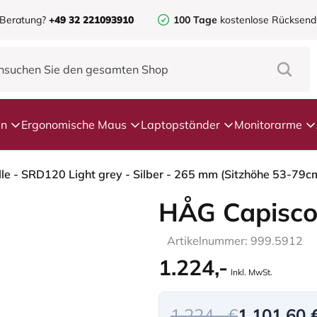
 Beratung?
+49 32 221093910
100 Tage
kostenlose Rücksen
en
Ergonomische Maus
Laptopständer
Monitorarme
le - SRD120 Light grey - Silber - 265 mm (Sitzhöhe 53-79cm
HÅG Capisco
Artikelnummer: 999.5912
1.224,-
Inkl. MwSt.
1.224,- €
1.101,60 