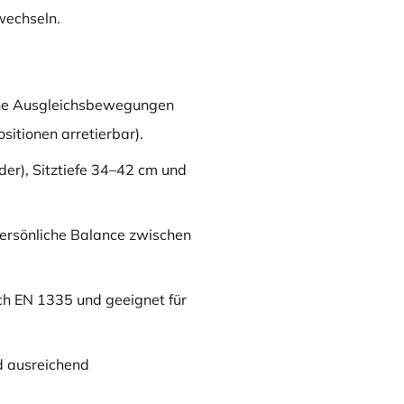
wechseln.
che Ausgleichsbewegungen
sitionen arretierbar).
der), Sitztiefe 34–42 cm und
persönliche Balance zwischen
ch EN 1335 und geeignet für
nd ausreichend