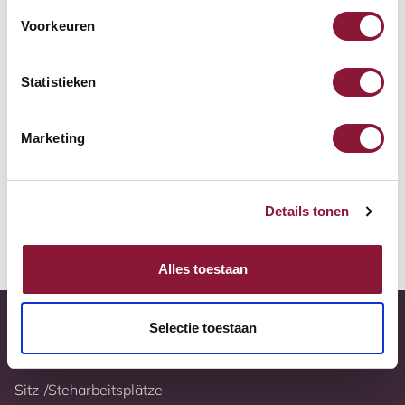
Zur Vergleichsliste hinzufügen
Voorkeuren
Tiefstpreisgarantie
Statistieken
Kostenloser Versand
Marketing
10 Jahre Garantie
Vollständig nach Ihren Wünschen konfigurierbar
Details tonen
Weitere Informationen
Alles toestaan
Selectie toestaan
Sitz-/Steharbeitsplätze