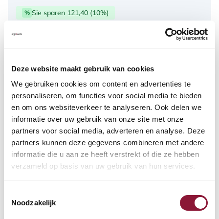
Sie sparen 121,40 (10%)
%
über PayPal | Card, Klarnapaylater
Verfügbar
Deze website maakt gebruik van cookies
Lieferzeit: 3-6 Wochen
We gebruiken cookies om content en advertenties te
personaliseren, om functies voor social media te bieden
en om ons websiteverkeer te analyseren. Ook delen we
Anzahl:
informatie over uw gebruik van onze site met onze
partners voor social media, adverteren en analyse. Deze
In den Warenkorb
partners kunnen deze gegevens combineren met andere
informatie die u aan ze heeft verstrekt of die ze hebben
verzameld op basis van uw gebruik van hun services.
Angebot anfordern
Toestemmingsselectie
Auf der Suche nach Stückzahlen? Machen Sie Ihren Arbeitsplatz
Noodzakelijk
komplett und fordern Sie direkt ein individuelles Angebot an.