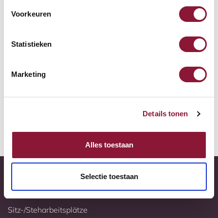
Zur Vergleichsliste hinzufügen
Voorkeuren
Tiefstpreisgarantie
Statistieken
Kostenloser Versand
Marketing
10 Jahre Garantie
Vollständig nach Ihren Wünschen konfigurierbar
Details tonen
Weitere Informationen
Alles toestaan
Selectie toestaan
Sitz-/Steharbeitsplätze