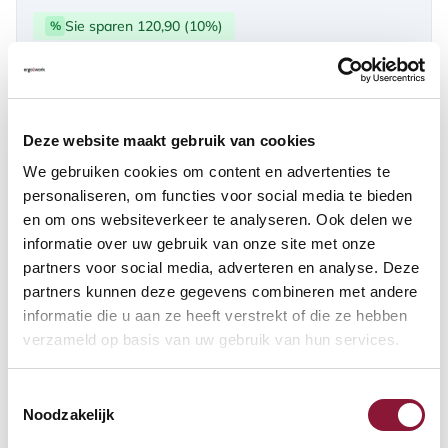
Sie sparen 120,90 (10%)
%
über PayPal | Card, Klarnapaylater
Verfügbar
Deze website maakt gebruik van cookies
Lieferzeit: 3-6 Wochen
We gebruiken cookies om content en advertenties te
personaliseren, om functies voor social media te bieden
en om ons websiteverkeer te analyseren. Ook delen we
Anzahl:
informatie over uw gebruik van onze site met onze
partners voor social media, adverteren en analyse. Deze
In den Warenkorb
partners kunnen deze gegevens combineren met andere
informatie die u aan ze heeft verstrekt of die ze hebben
verzameld op basis van uw gebruik van hun services.
Angebot anfordern
Toestemmingsselectie
Auf der Suche nach Stückzahlen? Machen Sie Ihren Arbeitsplatz
Noodzakelijk
komplett und fordern Sie direkt ein individuelles Angebot an.