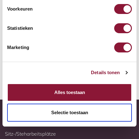
Zur Vergleichsliste hinzufügen
Voorkeuren
Tiefstpreisgarantie
Statistieken
Kostenloser Versand
Marketing
10 Jahre Garantie
Vollständig nach Ihren Wünschen konfigurierbar
Details tonen
Weitere Informationen
Alles toestaan
Selectie toestaan
Sitz-/Steharbeitsplätze