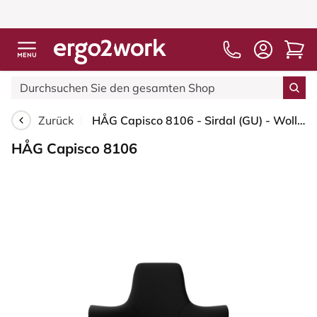
Zurück
HÅG Capisco 8106 - Sirdal (GU) - Wolle - SRD190 Black - Moss Grey - 200 mm (Sitzhöhe 46-64cm) - Weiche Rollen für harte Böden
HÅG Capisco 8106