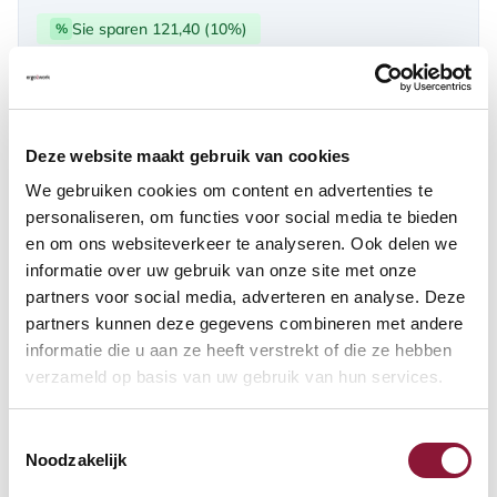
Sie sparen 121,40 (10%)
%
über PayPal | Card, Klarnapaylater
Verfügbar
Deze website maakt gebruik van cookies
Lieferzeit: 3-6 Wochen
We gebruiken cookies om content en advertenties te
personaliseren, om functies voor social media te bieden
en om ons websiteverkeer te analyseren. Ook delen we
Anzahl:
informatie over uw gebruik van onze site met onze
partners voor social media, adverteren en analyse. Deze
In den Warenkorb
partners kunnen deze gegevens combineren met andere
informatie die u aan ze heeft verstrekt of die ze hebben
verzameld op basis van uw gebruik van hun services.
Angebot anfordern
Toestemmingsselectie
Auf der Suche nach Stückzahlen? Machen Sie Ihren Arbeitsplatz
Noodzakelijk
komplett und fordern Sie direkt ein individuelles Angebot an.