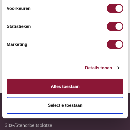
Zur Vergleichsliste hinzufügen
Voorkeuren
Tiefstpreisgarantie
Statistieken
Kostenloser Versand
Marketing
10 Jahre Garantie
Vollständig nach Ihren Wünschen konfigurierbar
Details tonen
Weitere Informationen
Alles toestaan
Selectie toestaan
Sitz-/Steharbeitsplätze