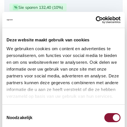
Sie sparen 132,40 (10%)
%
über PayPal | Card, Klarnapaylater
Verfügbar
Deze website maakt gebruik van cookies
Lieferzeit: 3-6 Wochen
We gebruiken cookies om content en advertenties te
personaliseren, om functies voor social media te bieden
en om ons websiteverkeer te analyseren. Ook delen we
Anzahl:
informatie over uw gebruik van onze site met onze
partners voor social media, adverteren en analyse. Deze
In den Warenkorb
partners kunnen deze gegevens combineren met andere
informatie die u aan ze heeft verstrekt of die ze hebben
verzameld op basis van uw gebruik van hun services.
Angebot anfordern
Toestemmingsselectie
Auf der Suche nach Stückzahlen? Machen Sie Ihren Arbeitsplatz
Noodzakelijk
komplett und fordern Sie direkt ein individuelles Angebot an.