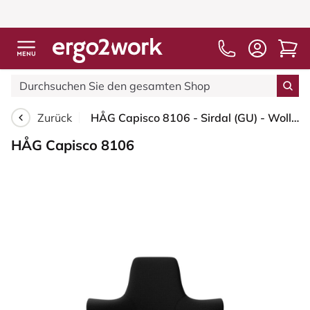
Zurück
HÅG Capisco 8106 - Sirdal (GU) - Wolle - SRD190 Black - Schwarz - 200 mm (Sitzhöhe 46-64cm) - Bodengleiter
HÅG Capisco 8106