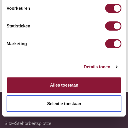
Zur Vergleichsliste hinzufügen
Voorkeuren
Tiefstpreisgarantie
Statistieken
Kostenloser Versand
Marketing
10 Jahre Garantie
Vollständig nach Ihren Wünschen konfigurierbar
Details tonen
Weitere Informationen
Alles toestaan
Selectie toestaan
Sitz-/Steharbeitsplätze