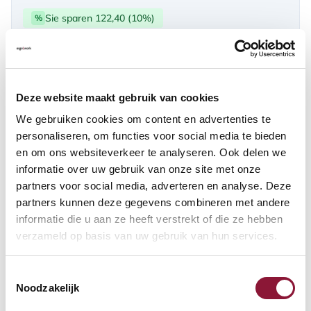
Sie sparen 122,40 (10%)
%
über PayPal | Card, Klarnapaylater
Verfügbar
Deze website maakt gebruik van cookies
Lieferzeit: 3-6 Wochen
We gebruiken cookies om content en advertenties te
personaliseren, om functies voor social media te bieden
en om ons websiteverkeer te analyseren. Ook delen we
Anzahl:
informatie over uw gebruik van onze site met onze
partners voor social media, adverteren en analyse. Deze
In den Warenkorb
partners kunnen deze gegevens combineren met andere
informatie die u aan ze heeft verstrekt of die ze hebben
verzameld op basis van uw gebruik van hun services.
Angebot anfordern
Toestemmingsselectie
Auf der Suche nach Stückzahlen? Machen Sie Ihren Arbeitsplatz
Noodzakelijk
komplett und fordern Sie direkt ein individuelles Angebot an.