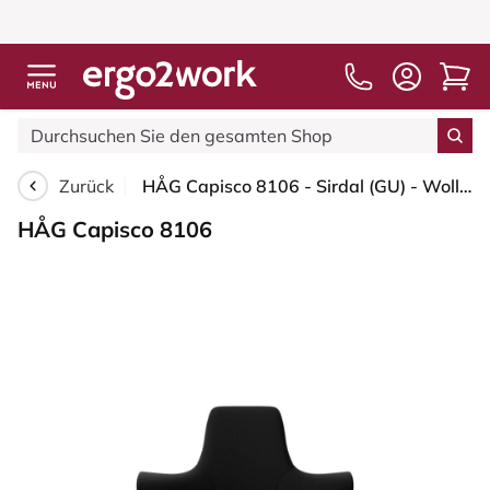
Zurück
HÅG Capisco 8106 - Sirdal (GU) - Wolle - SRD190 Black - Silber - 265 mm (Sitzhöhe 53-79cm) - Weiche Rollen für harte Böden
HÅG Capisco 8106