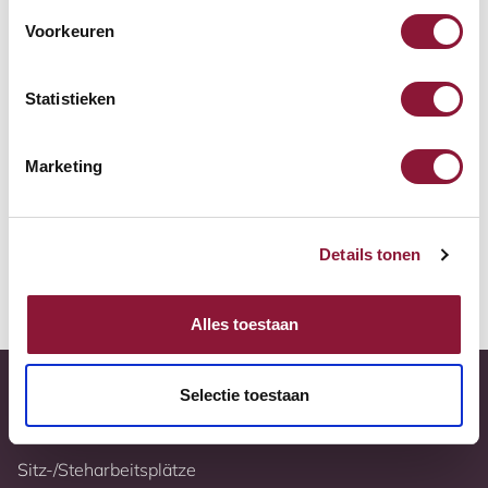
Zur Vergleichsliste hinzufügen
Voorkeuren
Tiefstpreisgarantie
Statistieken
Kostenloser Versand
Marketing
10 Jahre Garantie
Vollständig nach Ihren Wünschen konfigurierbar
Details tonen
Weitere Informationen
Alles toestaan
Selectie toestaan
Sitz-/Steharbeitsplätze