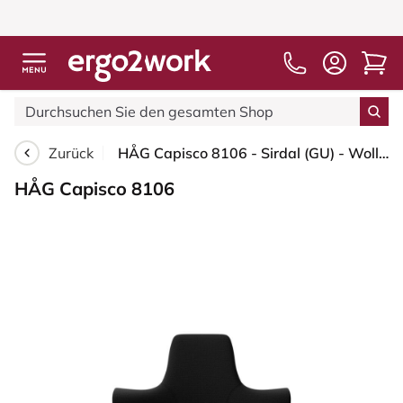
Zurück
HÅG Capisco 8106 - Sirdal (GU) - Wolle - SRD190 Black - Weiß - 150mm (Sitzhöhe 40-55cm) - Bodengleiter
HÅG Capisco 8106