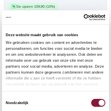
Sie sparen 109,90 (10%)
%
über PayPal | Card, Klarnapaylater
Verfügbar
Deze website maakt gebruik van cookies
Lieferzeit: 3-6 Wochen
We gebruiken cookies om content en advertenties te
personaliseren, om functies voor social media te bieden
en om ons websiteverkeer te analyseren. Ook delen we
Anzahl:
informatie over uw gebruik van onze site met onze
partners voor social media, adverteren en analyse. Deze
In den Warenkorb
partners kunnen deze gegevens combineren met andere
informatie die u aan ze heeft verstrekt of die ze hebben
verzameld op basis van uw gebruik van hun services.
Angebot anfordern
Toestemmingsselectie
Auf der Suche nach Stückzahlen? Machen Sie Ihren Arbeitsplatz
Noodzakelijk
komplett und fordern Sie direkt ein individuelles Angebot an.