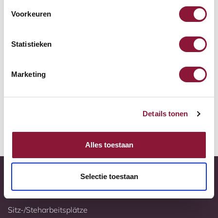
Zur Vergleichsliste hinzufügen
Voorkeuren
Tiefstpreisgarantie
Statistieken
Kostenloser Versand
Marketing
10 Jahre Garantie
Vollständig nach Ihren Wünschen konfigurierbar
Details tonen
Weitere Informationen
Alles toestaan
Selectie toestaan
Sitz-/Steharbeitsplätze