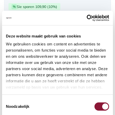
Sie sparen 109,90 (10%)
%
über PayPal | Card, Klarnapaylater
Verfügbar
Deze website maakt gebruik van cookies
Lieferzeit: 3-6 Wochen
We gebruiken cookies om content en advertenties te
personaliseren, om functies voor social media te bieden
en om ons websiteverkeer te analyseren. Ook delen we
Anzahl:
informatie over uw gebruik van onze site met onze
partners voor social media, adverteren en analyse. Deze
In den Warenkorb
partners kunnen deze gegevens combineren met andere
informatie die u aan ze heeft verstrekt of die ze hebben
verzameld op basis van uw gebruik van hun services.
Angebot anfordern
Toestemmingsselectie
Auf der Suche nach Stückzahlen? Machen Sie Ihren Arbeitsplatz
Noodzakelijk
komplett und fordern Sie direkt ein individuelles Angebot an.