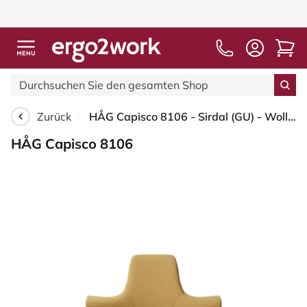
Zurück
HÅG Capisco 8106 - Sirdal (GU) - Wolle - SRD320 - Ochre - Moss Grey - 150mm (Sitzhöhe 40-55cm) - Weiche Rollen für harte Böden
HÅG Capisco 8106