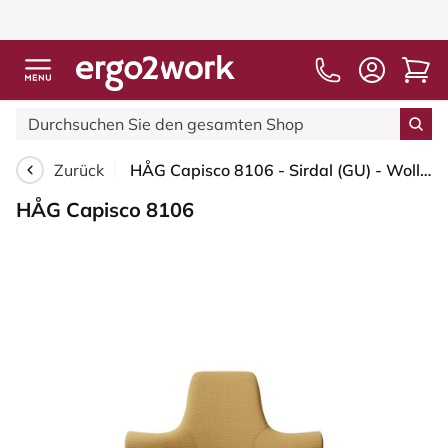
Zurück
HÅG Capisco 8106 - Sirdal (GU) - Wolle - SRD320 - Ochre - Schwarz - 200 mm (Sitzhöhe 46-64cm) - Weiche Rollen für harte Böden
HÅG Capisco 8106