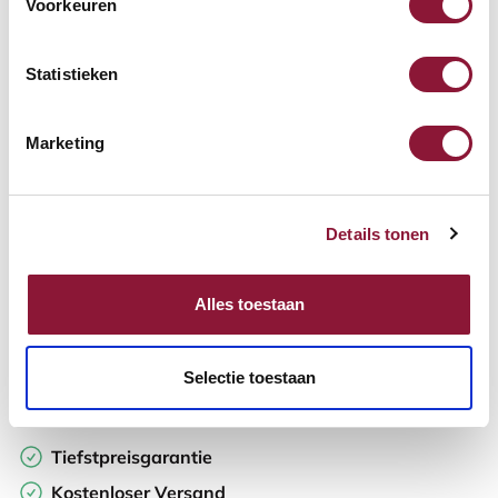
Voorkeuren
Verfügbar
Lieferzeit: 3-6 Wochen
Statistieken
Anzahl:
Marketing
In den Warenkorb
Details tonen
Angebot anfordern
Alles toestaan
Auf der Suche nach Stückzahlen? Machen Sie Ihren Arbeitsplatz
komplett und fordern Sie direkt ein individuelles Angebot an.
Selectie toestaan
Zur Vergleichsliste hinzufügen
Tiefstpreisgarantie
Kostenloser Versand