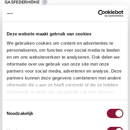
GASFEDERHÖHE
?
BODENKONTAKT
?
Deze website maakt gebruik van cookies
We gebruiken cookies om content en advertenties te
personaliseren, om functies voor social media te bieden
en om ons websiteverkeer te analyseren. Ook delen we
informatie over uw gebruik van onze site met onze
FUSSRING
?
partners voor social media, adverteren en analyse. Deze
partners kunnen deze gegevens combineren met andere
informatie die u aan ze heeft verstrekt of die ze hebben
verzameld op basis van uw gebruik van hun services.
FUSSRING AUS POLIERTEM ALUMINIUM
?
Toestemmingsselectie
Noodzakelijk