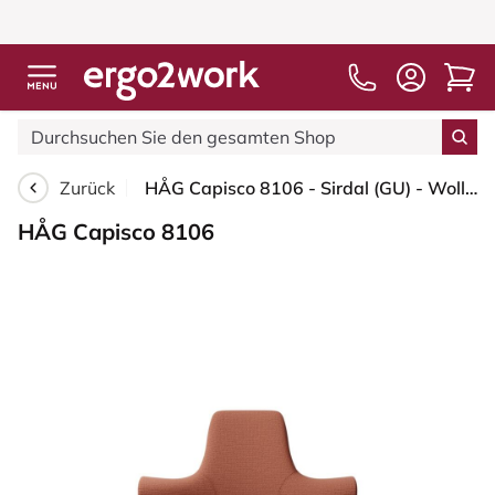
Zurück
HÅG Capisco 8106 - Sirdal (GU) - Wolle - SRD630 - Brick red - Moss Grey - 200 mm (Sitzhöhe 46-64cm) - Bodengleiter
HÅG Capisco 8106