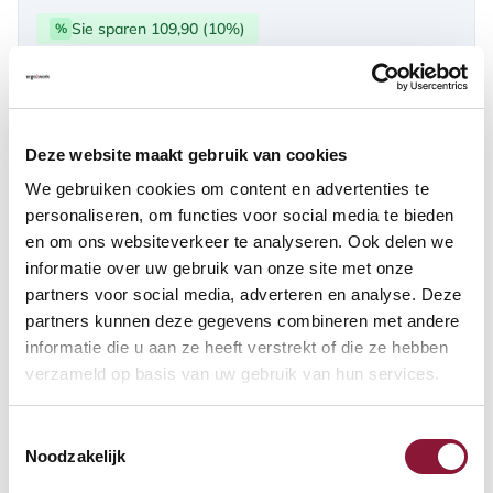
Sie sparen 109,90 (10%)
%
über PayPal | Card, Klarnapaylater
Verfügbar
Deze website maakt gebruik van cookies
Lieferzeit: 3-6 Wochen
We gebruiken cookies om content en advertenties te
personaliseren, om functies voor social media te bieden
en om ons websiteverkeer te analyseren. Ook delen we
Anzahl:
informatie over uw gebruik van onze site met onze
partners voor social media, adverteren en analyse. Deze
In den Warenkorb
partners kunnen deze gegevens combineren met andere
informatie die u aan ze heeft verstrekt of die ze hebben
verzameld op basis van uw gebruik van hun services.
Angebot anfordern
Toestemmingsselectie
Auf der Suche nach Stückzahlen? Machen Sie Ihren Arbeitsplatz
Noodzakelijk
komplett und fordern Sie direkt ein individuelles Angebot an.