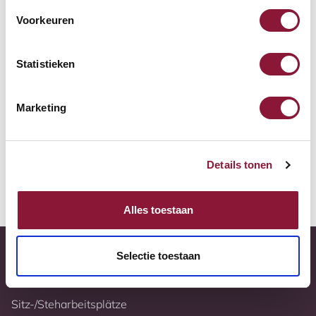
Zur Vergleichsliste hinzufügen
Voorkeuren
Tiefstpreisgarantie
Statistieken
Kostenloser Versand
Marketing
10 Jahre Garantie
Vollständig nach Ihren Wünschen konfigurierbar
Details tonen
Weitere Informationen
Alles toestaan
Selectie toestaan
Sitz-/Steharbeitsplätze