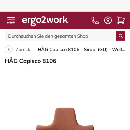
Zurück
HÅG Capisco 8106 - Sirdal (GU) - Wolle - SRD630 - Brick red - Schwarz - 150mm (Sitzhöhe 40-55cm) - Harte Rollen für weiche Böden
HÅG Capisco 8106