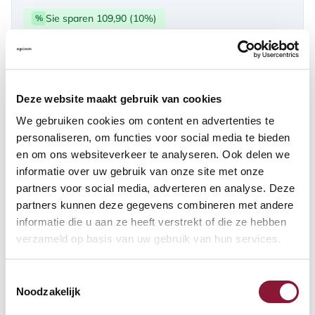
Sie sparen 109,90 (10%)
%
über PayPal | Card, Klarnapaylater
Verfügbar
Deze website maakt gebruik van cookies
Lieferzeit: 3-6 Wochen
We gebruiken cookies om content en advertenties te
personaliseren, om functies voor social media te bieden
en om ons websiteverkeer te analyseren. Ook delen we
Anzahl:
informatie over uw gebruik van onze site met onze
partners voor social media, adverteren en analyse. Deze
In den Warenkorb
partners kunnen deze gegevens combineren met andere
informatie die u aan ze heeft verstrekt of die ze hebben
verzameld op basis van uw gebruik van hun services.
Angebot anfordern
Toestemmingsselectie
Auf der Suche nach Stückzahlen? Machen Sie Ihren Arbeitsplatz
Noodzakelijk
komplett und fordern Sie direkt ein individuelles Angebot an.