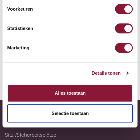
Zur Vergleichsliste hinzufügen
Voorkeuren
Tiefstpreisgarantie
Statistieken
Kostenloser Versand
Marketing
10 Jahre Garantie
Vollständig nach Ihren Wünschen konfigurierbar
Details tonen
Weitere Informationen
Alles toestaan
Selectie toestaan
Sitz-/Steharbeitsplätze