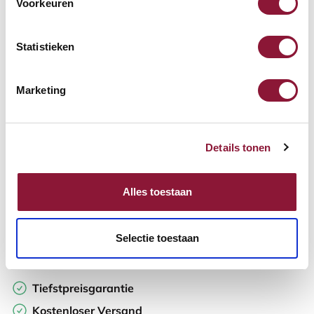
Voorkeuren
Verfügbar
Lieferzeit: 3-6 Wochen
Statistieken
Anzahl:
Marketing
In den Warenkorb
Details tonen
Angebot anfordern
Alles toestaan
Auf der Suche nach Stückzahlen? Machen Sie Ihren Arbeitsplatz
komplett und fordern Sie direkt ein individuelles Angebot an.
Selectie toestaan
Zur Vergleichsliste hinzufügen
Tiefstpreisgarantie
Kostenloser Versand