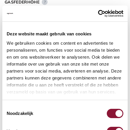
GASFEDERHÖHE
?
BODENKONTAKT
?
Deze website maakt gebruik van cookies
We gebruiken cookies om content en advertenties te
personaliseren, om functies voor social media te bieden
en om ons websiteverkeer te analyseren. Ook delen we
informatie over uw gebruik van onze site met onze
FUSSRING
?
partners voor social media, adverteren en analyse. Deze
partners kunnen deze gegevens combineren met andere
informatie die u aan ze heeft verstrekt of die ze hebben
verzameld op basis van uw gebruik van hun services.
FUSSRING AUS POLIERTEM ALUMINIUM
?
Toestemmingsselectie
Noodzakelijk