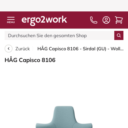
Zurück
HÅG Capisco 8106 - Sirdal (GU) - Wolle - SRD730 Blue - Moss Grey - 150mm (Sitzhöhe 40-55cm) - Bodengleiter
HÅG Capisco 8106