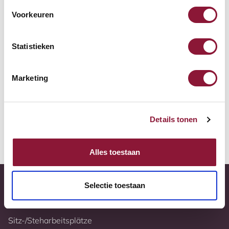
Zur Vergleichsliste hinzufügen
Voorkeuren
Tiefstpreisgarantie
Statistieken
Kostenloser Versand
Marketing
10 Jahre Garantie
Vollständig nach Ihren Wünschen konfigurierbar
Details tonen
Weitere Informationen
Alles toestaan
Selectie toestaan
Sitz-/Steharbeitsplätze