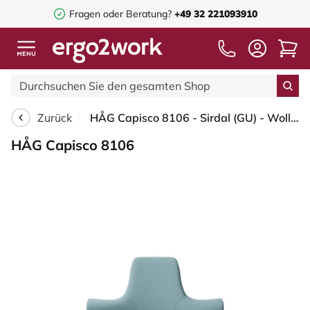
Fragen oder Beratung?
+49 32 221093910
Zurück
HÅG Capisco 8106 - Sirdal (GU) - Wolle - SRD730 Blue - Schwarz - 200 mm (Sitzhöhe 46-64cm) - Weiche Rollen für harte Böden
HÅG Capisco 8106