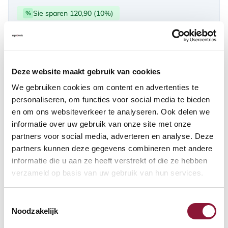
Sie sparen 120,90 (10%)
%
über PayPal | Card, Klarnapaylater
Verfügbar
Deze website maakt gebruik van cookies
Lieferzeit: 3-6 Wochen
We gebruiken cookies om content en advertenties te
personaliseren, om functies voor social media te bieden
en om ons websiteverkeer te analyseren. Ook delen we
Anzahl:
informatie over uw gebruik van onze site met onze
partners voor social media, adverteren en analyse. Deze
In den Warenkorb
partners kunnen deze gegevens combineren met andere
informatie die u aan ze heeft verstrekt of die ze hebben
verzameld op basis van uw gebruik van hun services.
Angebot anfordern
Toestemmingsselectie
Auf der Suche nach Stückzahlen? Machen Sie Ihren Arbeitsplatz
Noodzakelijk
komplett und fordern Sie direkt ein individuelles Angebot an.