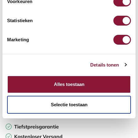
Voorkeuren
Verfügbar
Lieferzeit: 3-6 Wochen
Statistieken
Anzahl:
Marketing
In den Warenkorb
Details tonen
Angebot anfordern
Alles toestaan
Auf der Suche nach Stückzahlen? Machen Sie Ihren Arbeitsplatz
komplett und fordern Sie direkt ein individuelles Angebot an.
Selectie toestaan
Zur Vergleichsliste hinzufügen
Tiefstpreisgarantie
Kostenloser Versand