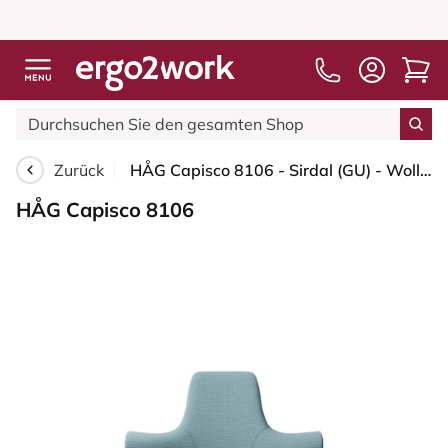
Zurück
HÅG Capisco 8106 - Sirdal (GU) - Wolle - SRD730 Blue - Silber - 150mm (Sitzhöhe 40-55cm) - Harte Rollen für weiche Böden
HÅG Capisco 8106