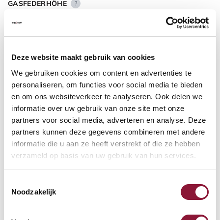
GASFEDERHÖHE
?
BODENKONTAKT
?
Deze website maakt gebruik van cookies
We gebruiken cookies om content en advertenties te
personaliseren, om functies voor social media te bieden
en om ons websiteverkeer te analyseren. Ook delen we
informatie over uw gebruik van onze site met onze
FUSSRING
?
partners voor social media, adverteren en analyse. Deze
partners kunnen deze gegevens combineren met andere
informatie die u aan ze heeft verstrekt of die ze hebben
verzameld op basis van uw gebruik van hun services.
FUSSRING AUS POLIERTEM ALUMINIUM
?
Toestemmingsselectie
Noodzakelijk