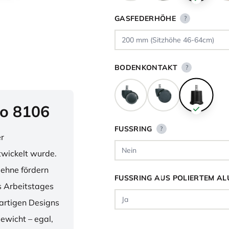
GASFEDERHÖHE
?
BODENKONTAKT
?
o 8106
FUSSRING
?
er
twickelt wurde.
lehne fördern
FUSSRING AUS POLIERTEM AL
 Arbeitstages
artigen Designs
ewicht – egal,