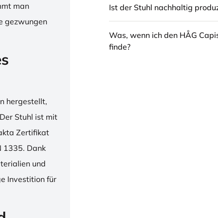
immt man
Ist der Stuhl nachhaltig produz
hne gezwungen
Was, wenn ich den HÅG Capi
finde?
es
 hergestellt,
er Stuhl ist mit
ta Zertifikat
N 1335. Dank
erialien und
 Investition für
d