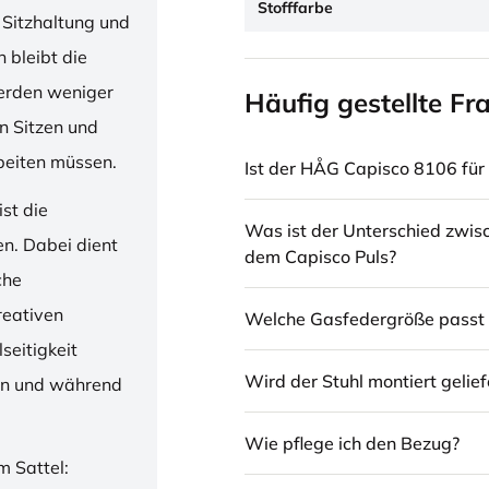
Stofffarbe
 Sitzhaltung und
 bleibt die
erden weniger
Häufig gestellte Fr
en Sitzen und
beiten müssen.
Ist der HÅG Capisco 8106 für 
st die
Was ist der Unterschied zwi
en. Dabei dient
dem Capisco Puls?
che
reativen
Welche Gasfedergröße passt 
seitigkeit
Wird der Stuhl montiert gelief
ren und während
Wie pflege ich den Bezug?
m Sattel: