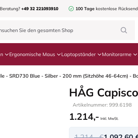
 Beratung?
+49 32 221093910
100 Tage
kostenlose Rücksen
en
Ergonomische Maus
Laptopständer
Monitorarme
le - SRD730 Blue - Silber - 200 mm (Sitzhöhe 46-64cm) - B
HÅG Capisco
Artikelnummer: 999.6198
1.214,-
Inkl. MwSt.
1.214,- €
1.092,60 