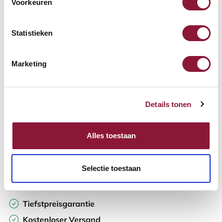
Voorkeuren
Verfügbar
Lieferzeit: 3-6 Wochen
Statistieken
Anzahl:
Marketing
In den Warenkorb
Details tonen
Angebot anfordern
Alles toestaan
Auf der Suche nach Stückzahlen? Machen Sie Ihren Arbeitsplatz
komplett und fordern Sie direkt ein individuelles Angebot an.
Selectie toestaan
Zur Vergleichsliste hinzufügen
Tiefstpreisgarantie
Kostenloser Versand