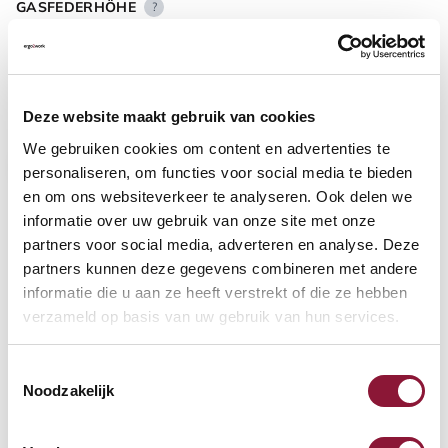
GASFEDERHÖHE
?
BODENKONTAKT
?
Deze website maakt gebruik van cookies
We gebruiken cookies om content en advertenties te
personaliseren, om functies voor social media te bieden
en om ons websiteverkeer te analyseren. Ook delen we
informatie over uw gebruik van onze site met onze
FUSSRING
?
partners voor social media, adverteren en analyse. Deze
partners kunnen deze gegevens combineren met andere
informatie die u aan ze heeft verstrekt of die ze hebben
verzameld op basis van uw gebruik van hun services.
FUSSRING AUS POLIERTEM ALUMINIUM
?
Toestemmingsselectie
Noodzakelijk