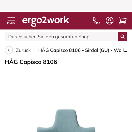
Zurück
HÅG Capisco 8106 - Sirdal (GU) - Wolle - SRD730 Blue - Weiß - 265 mm (Sitzhöhe 53-79cm) - Weiche Rollen für harte Böden
HÅG Capisco 8106